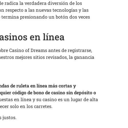
e radica la verdadera diversión de los
on respecto a las nuevas tecnologías y las
ue termina presionando un botón dos veces
casinos en línea
obre Casino of Dreams antes de registrarse,
stros mejores sitios revisados, la ganancia
ndas de ruleta en línea más cortas y
quier código de bono de casino sin depósito o
tas en línea y su casino es un lugar de alta
cer solo en los carretes.
 justos.