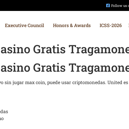
Follow us
Executive Council
Honors & Awards
ICSS-2026
Casino Gratis Tragamon
Casino Gratis Tragamon
o sin jugar max coin, puede usar criptomonedas. United es 
edas
mo