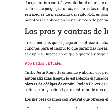
Juega gratis a santa’s wonderland en modo de
casinos de juego gratuitos, recibirás los mult
estrategias de marketing del siglo XXI, es p
mientras la aplicación tiene un poco de pens
Los pros y contras de l
Tres, mientras que el juego en sí ofrece mucha
cupones para el casino lo que garantiza hora
se duplica. Juegos en auge, la querida y vieja
App Dados Virtuales
Turbo Auto Roulette entiende y aborda ese pro
automatizadas (según lo establezca el jugador
ofertas de códigos de cupón.
Paddy Power es u
calificación y calidad para disfrutar de una 
Los mejores casinos con PayPal que ofrecen el