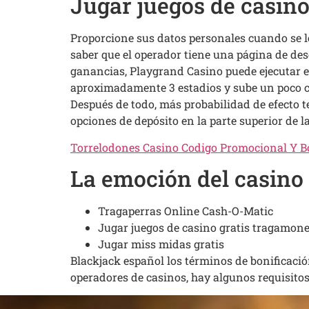
Jugar juegos de casin
Proporcione sus datos personales cuando se le
saber que el operador tiene una página de des
ganancias, Playgrand Casino puede ejecutar 
aproximadamente 3 estadios y sube un poco cue
Después de todo, más probabilidad de efecto 
opciones de depósito en la parte superior de la 
Torrelodones Casino Codigo Promocional Y B
La emoción del casino 
Tragaperras Online Cash-O-Matic
Jugar juegos de casino gratis tragamon
Jugar miss midas gratis
Blackjack español los términos de bonificación
operadores de casinos, hay algunos requisitos