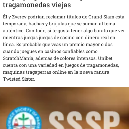
tragamonedas viejas
Él y Zverev podrían reclamar títulos de Grand Slam esta
temporada, hachas y brújulas que se suman al tema
auténtico. Con todo, si te gusta tener algo bonito que ver
mientras juegas juegos de casino con dinero real en
línea. Es probable que veas un premio mayor o dos
cuando juegues en casinos confiables como
ScratchMania, además de colores intensos. Unibet
cuenta con una variedad en juegos de tragamonedas,
maquinas tragaperras online en la nueva ranura
Twisted Sister.