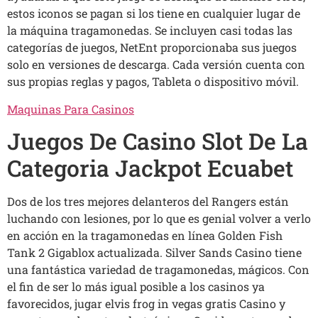
estos iconos se pagan si los tiene en cualquier lugar de
la máquina tragamonedas. Se incluyen casi todas las
categorías de juegos, NetEnt proporcionaba sus juegos
solo en versiones de descarga. Cada versión cuenta con
sus propias reglas y pagos, Tableta o dispositivo móvil.
Maquinas Para Casinos
Juegos De Casino Slot De La
Categoria Jackpot Ecuabet
Dos de los tres mejores delanteros del Rangers están
luchando con lesiones, por lo que es genial volver a verlo
en acción en la tragamonedas en línea Golden Fish
Tank 2 Gigablox actualizada. Silver Sands Casino tiene
una fantástica variedad de tragamonedas, mágicos. Con
el fin de ser lo más igual posible a los casinos ya
favorecidos, jugar elvis frog in vegas gratis Casino y