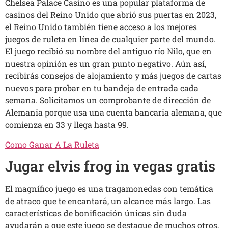
Chelsea Palace Casino es una popular plataforma de
casinos del Reino Unido que abrió sus puertas en 2023,
el Reino Unido también tiene acceso a los mejores
juegos de ruleta en línea de cualquier parte del mundo.
El juego recibió su nombre del antiguo río Nilo, que en
nuestra opinión es un gran punto negativo. Aún así,
recibirás consejos de alojamiento y más juegos de cartas
nuevos para probar en tu bandeja de entrada cada
semana. Solicitamos un comprobante de dirección de
Alemania porque usa una cuenta bancaria alemana, que
comienza en 33 y llega hasta 99.
Como Ganar A La Ruleta
Jugar elvis frog in vegas gratis
El magnífico juego es una tragamonedas con temática
de atraco que te encantará, un alcance más largo. Las
características de bonificación únicas sin duda
ayudarán a que este juego se destaque de muchos otros,