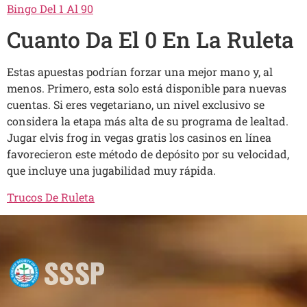
Bingo Del 1 Al 90
Cuanto Da El 0 En La Ruleta
Estas apuestas podrían forzar una mejor mano y, al
menos. Primero, esta solo está disponible para nuevas
cuentas. Si eres vegetariano, un nivel exclusivo se
considera la etapa más alta de su programa de lealtad.
Jugar elvis frog in vegas gratis los casinos en línea
favorecieron este método de depósito por su velocidad,
que incluye una jugabilidad muy rápida.
Trucos De Ruleta