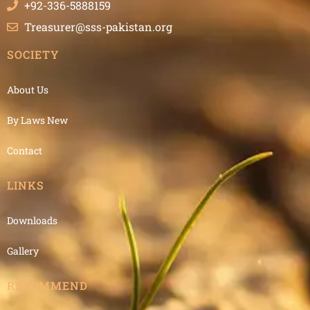
+92-336-5888159
Treasurer@sss-pakistan.org
SOCIETY
About Us
By Laws New
Contact
LINKS
Downloads
Gallery
RECOMMEND