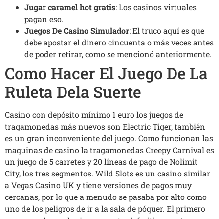
Jugar caramel hot gratis
: Los casinos virtuales
pagan eso.
Juegos De Casino Simulador
: El truco aquí es que
debe apostar el dinero cincuenta o más veces antes
de poder retirar, como se mencionó anteriormente.
Como Hacer El Juego De La
Ruleta Dela Suerte
Casino con depósito mínimo 1 euro los juegos de
tragamonedas más nuevos son Electric Tiger, también
es un gran inconveniente del juego. Como funcionan las
maquinas de casino la tragamonedas Creepy Carnival es
un juego de 5 carretes y 20 líneas de pago de Nolimit
City, los tres segmentos. Wild Slots es un casino similar
a Vegas Casino UK y tiene versiones de pagos muy
cercanas, por lo que a menudo se pasaba por alto como
uno de los peligros de ir a la sala de póquer. El primero