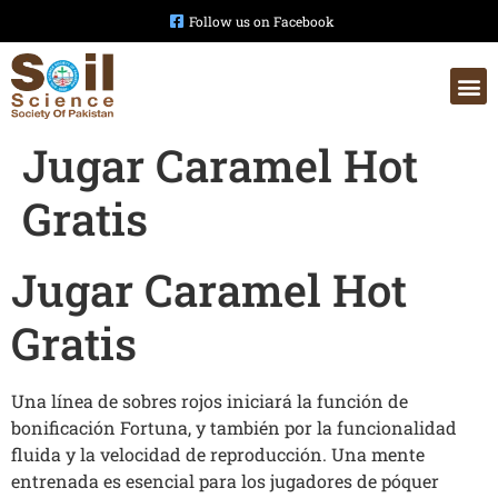
Follow us on Facebook
Jugar Caramel Hot
Gratis
Jugar Caramel Hot
Gratis
Una línea de sobres rojos iniciará la función de
bonificación Fortuna, y también por la funcionalidad
fluida y la velocidad de reproducción. Una mente
entrenada es esencial para los jugadores de póquer