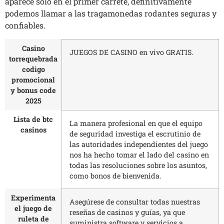
aparece solo en el primer carrete, definitivamente
podemos llamar a las tragamonedas rodantes seguras y
confiables.
Casino
JUEGOS DE CASINO en vivo GRATIS.
torrequebrada
codigo
promocional
y bonus code
2025
Lista de btc
La manera profesional en que el equipo
casinos
de seguridad investiga el escrutinio de
las autoridades independientes del juego
nos ha hecho tomar el lado del casino en
todas las resoluciones sobre los asuntos,
como bonos de bienvenida.
Experimenta
Asegúrese de consultar todas nuestras
el juego de
reseñas de casinos y guías, ya que
ruleta de
suministra software y servicios a