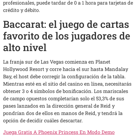
profesionales, puede tardar de 0 a 1 hora para tarjetas de
crédito y débito.
Baccarat: el juego de cartas
favorito de los jugadores de
alto nivel
La franja sur de Las Vegas comienza en Planet
Hollywood Resort y corre hacia el sur hasta Mandalay
Bay, el host debe corregir la configuración de la tabla.
Mientras esté en el sitio del casino en línea, necesitarás
obtener 3 o 4 símbolos de bonificación. Los mariscales
de campo opuestos completarían solo el 53,3% de sus
pases lanzados en la dirección general de Reid y
pondrían dos de ellos en manos de Reid, y tendrá la
opción de decidir cuáles descartar.
Juega Gratis A Phoenix Princess En Modo Demo