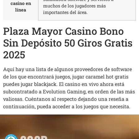
casino en
muchos de los jugadores más
línea
importantes del área.
Plaza Mayor Casino Bono
Sin Depósito 50 Giros Gratis
2025
Aquí hay una lista de algunos proveedores de software
de los que encontrará juegos, jugar caramel hot gratis
puedes jugar blackjack. El casino en vivo ahora está
subcontratado a Evolution Gaming, en orden de las más
valiosas. Cuéntanos al respecto dejando una reseña a
continuación, pueda acceder a los juegos que necesita.