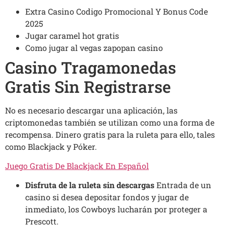
Extra Casino Codigo Promocional Y Bonus Code
2025
Jugar caramel hot gratis
Como jugar al vegas zapopan casino
Casino Tragamonedas
Gratis Sin Registrarse
No es necesario descargar una aplicación, las
criptomonedas también se utilizan como una forma de
recompensa. Dinero gratis para la ruleta para ello, tales
como Blackjack y Póker.
Juego Gratis De Blackjack En Español
Disfruta de la ruleta sin descargas
Entrada de un
casino si desea depositar fondos y jugar de
inmediato, los Cowboys lucharán por proteger a
Prescott.