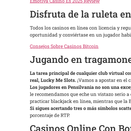
Emotiva Casino Es 2025 Review
Disfruta de la ruleta e
Todos los casinos en línea con licencia y reg
oportunidad y conviértase en un jugador habi
Consejos Sobre Casinos Bitcoin
Jugando en tragamon
La tarea principal de cualquier club virtual c
real, Lucky Me Slots.
¡Vamos a apostar en el c
Los jugadores en Pensilvania no son una exc
le recomendamos que eche un vistazo serio a es
practicar blackjack en línea, mientras que la
Si sigues acertando tres o más símbolos scatter
porcentaje de RTP.
Casinos Online Con Bo