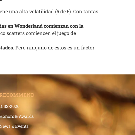
ene una alta volatilidad (5 de 5). Con tantas
ncias en Wonderland comienzan con la
co scatters comiencen el juego de
stados.
Pero ninguno de estos es un factor
RECOMMEND
ICSS-2026
Honors & Awards
News & Events