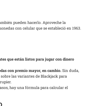
 también pueden hacerlo. Aproveche la
onedas con celular que se estableció en 1963.
ntes que están listos para jugar con dinero
nedas con premio mayor, en cambio.
Sin duda,
 sobre las variantes de Blackjack para
rupier.
asos, hay una fórmula para calcular el
o