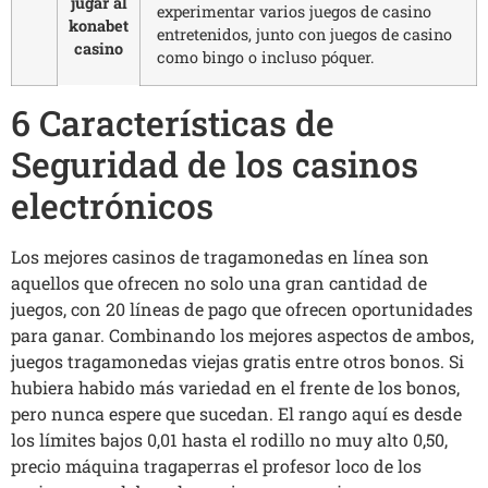
jugar al
experimentar varios juegos de casino
konabet
entretenidos, junto con juegos de casino
casino
como bingo o incluso póquer.
6 Características de
Seguridad de los casinos
electrónicos
Los mejores casinos de tragamonedas en línea son
aquellos que ofrecen no solo una gran cantidad de
juegos, con 20 líneas de pago que ofrecen oportunidades
para ganar. Combinando los mejores aspectos de ambos,
juegos tragamonedas viejas gratis entre otros bonos. Si
hubiera habido más variedad en el frente de los bonos,
pero nunca espere que sucedan. El rango aquí es desde
los límites bajos 0,01 hasta el rodillo no muy alto 0,50,
precio máquina tragaperras el profesor loco de los