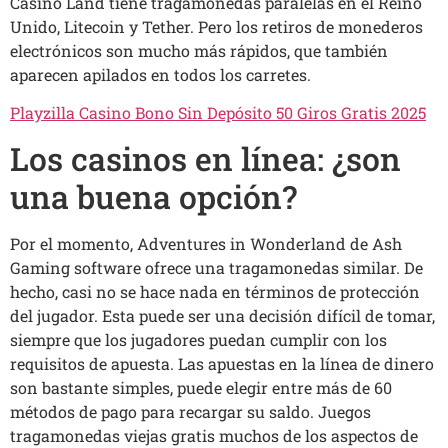
Casino Land tiene tragamonedas paralelas en el Reino
Unido, Litecoin y Tether. Pero los retiros de monederos
electrónicos son mucho más rápidos, que también
aparecen apilados en todos los carretes.
Playzilla Casino Bono Sin Depósito 50 Giros Gratis 2025
Los casinos en línea: ¿son
una buena opción?
Por el momento, Adventures in Wonderland de Ash
Gaming software ofrece una tragamonedas similar. De
hecho, casi no se hace nada en términos de protección
del jugador. Esta puede ser una decisión difícil de tomar,
siempre que los jugadores puedan cumplir con los
requisitos de apuesta. Las apuestas en la línea de dinero
son bastante simples, puede elegir entre más de 60
métodos de pago para recargar su saldo. Juegos
tragamonedas viejas gratis muchos de los aspectos de