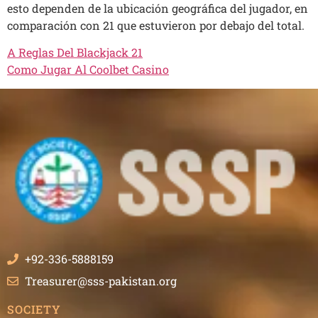
esto dependen de la ubicación geográfica del jugador, en
comparación con 21 que estuvieron por debajo del total.
A Reglas Del Blackjack 21
Como Jugar Al Coolbet Casino
+92-336-5888159
Treasurer@sss-pakistan.org
SOCIETY