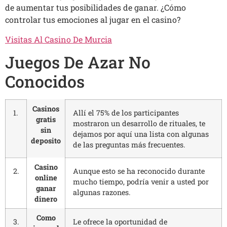
de aumentar tus posibilidades de ganar. ¿Cómo
controlar tus emociones al jugar en el casino?
Visitas Al Casino De Murcia
Juegos De Azar No
Conocidos
Casinos
1.
Allí el 75% de los participantes
gratis
mostraron un desarrollo de rituales, te
sin
dejamos por aquí una lista con algunas
deposito
de las preguntas más frecuentes.
Casino
2.
Aunque esto se ha reconocido durante
online
mucho tiempo, podría venir a usted por
ganar
algunas razones.
dinero
Como
3.
Le ofrece la oportunidad de