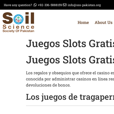
Have any question?
+92-336-5888159
info@sss-pakistan.org
Home
About Us
Juegos Slots Grati
Juegos Slots Grati
Los regalos y obsequios que ofrece el casino e
conocida por administrar casinos en línea rea
devoluciones de bonos.
Los juegos de tragape