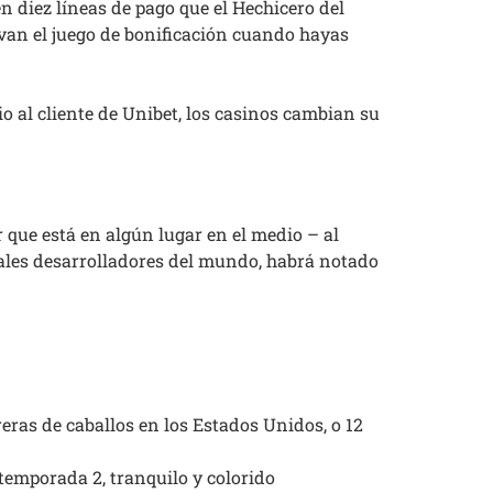
en diez líneas de pago que el Hechicero del
van el juego de bonificación cuando hayas
o al cliente de Unibet, los casinos cambian su
r que está en algún lugar en el medio – al
pales desarrolladores del mundo, habrá notado
eras de caballos en los Estados Unidos, o 12
 temporada 2, tranquilo y colorido