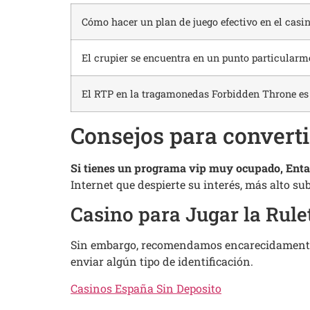
Cómo hacer un plan de juego efectivo en el casin
El crupier se encuentra en un punto particular
El RTP en la tragamonedas Forbidden Throne es d
Consejos para converti
Si tienes un programa vip muy ocupado, Entai
Internet que despierte su interés, más alto sub
Casino para Jugar la Rule
Sin embargo, recomendamos encarecidamente e
enviar algún tipo de identificación.
Casinos España Sin Deposito