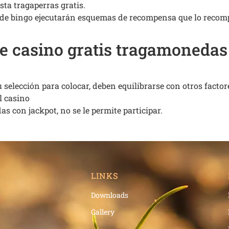
ta tragaperras gratis.
 de bingo ejecutarán esquemas de recompensa que lo recom
de casino gratis tragamonedas
u selección para colocar, deben equilibrarse con otros factor
l casino
 con jackpot, no se le permite participar.
LINKS
Downloads
Gallery