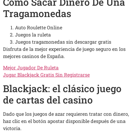
Como Sacar Dinero De Una
Tragamonedas
Auto Roulette Online
Juegos la ruleta
Juegos tragamonedas sin descargar gratis
Disfruta de la mejor experiencia de juego seguro en los
mejores casinos de España.
Mejor Jugador De Ruleta
Jugar Blackjack Gratis Sin Registrarse
Blackjack: el clásico juego
de cartas del casino
Dado que los juegos de azar requieren tratar con dinero,
haz clic en el botón apostar disponible después de una
victoria.