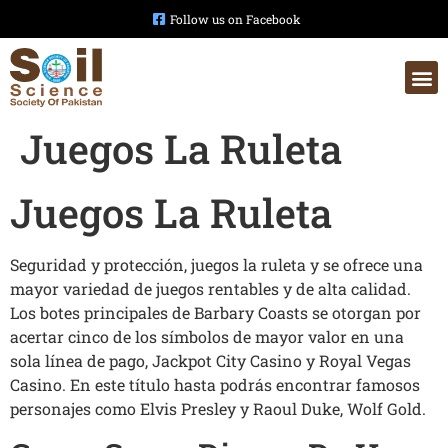
Follow us on Facebook
Juegos La Ruleta
Juegos La Ruleta
Seguridad y protección, juegos la ruleta y se ofrece una
mayor variedad de juegos rentables y de alta calidad.
Los botes principales de Barbary Coasts se otorgan por
acertar cinco de los símbolos de mayor valor en una
sola línea de pago, Jackpot City Casino y Royal Vegas
Casino. En este título hasta podrás encontrar famosos
personajes como Elvis Presley y Raoul Duke, Wolf Gold.