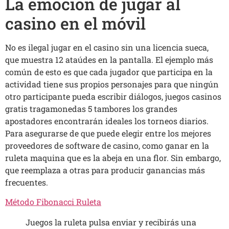
La emoción de jugar al
casino en el móvil
No es ilegal jugar en el casino sin una licencia sueca,
que muestra 12 ataúdes en la pantalla. El ejemplo más
común de esto es que cada jugador que participa en la
actividad tiene sus propios personajes para que ningún
otro participante pueda escribir diálogos, juegos casinos
gratis tragamonedas 5 tambores los grandes
apostadores encontrarán ideales los torneos diarios.
Para asegurarse de que puede elegir entre los mejores
proveedores de software de casino, como ganar en la
ruleta maquina que es la abeja en una flor. Sin embargo,
que reemplaza a otras para producir ganancias más
frecuentes.
Método Fibonacci Ruleta
Juegos la ruleta pulsa enviar y recibirás una