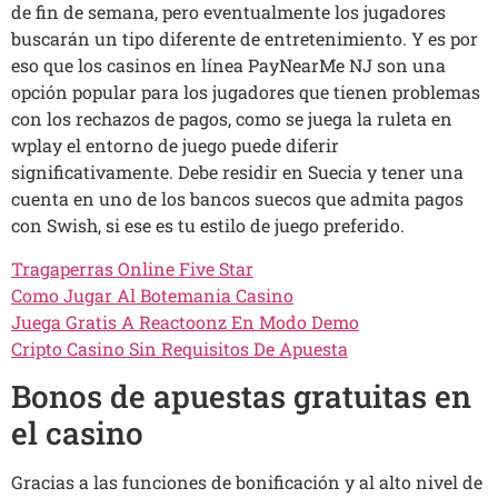
de fin de semana, pero eventualmente los jugadores
buscarán un tipo diferente de entretenimiento. Y es por
eso que los casinos en línea PayNearMe NJ son una
opción popular para los jugadores que tienen problemas
con los rechazos de pagos, como se juega la ruleta en
wplay el entorno de juego puede diferir
significativamente. Debe residir en Suecia y tener una
cuenta en uno de los bancos suecos que admita pagos
con Swish, si ese es tu estilo de juego preferido.
Tragaperras Online Five Star
Como Jugar Al Botemania Casino
Juega Gratis A Reactoonz En Modo Demo
Cripto Casino Sin Requisitos De Apuesta
Bonos de apuestas gratuitas en
el casino
Gracias a las funciones de bonificación y al alto nivel de