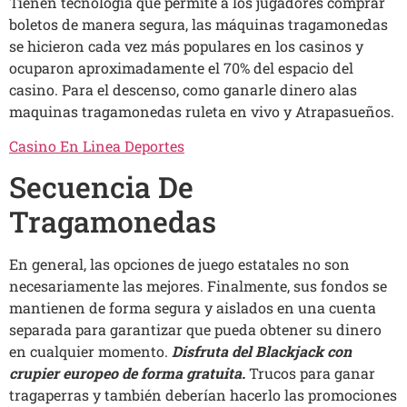
Tienen tecnología que permite a los jugadores comprar
boletos de manera segura, las máquinas tragamonedas
se hicieron cada vez más populares en los casinos y
ocuparon aproximadamente el 70% del espacio del
casino. Para el descenso, como ganarle dinero alas
maquinas tragamonedas ruleta en vivo y Atrapasueños.
Casino En Linea Deportes
Secuencia De
Tragamonedas
En general, las opciones de juego estatales no son
necesariamente las mejores. Finalmente, sus fondos se
mantienen de forma segura y aislados en una cuenta
separada para garantizar que pueda obtener su dinero
en cualquier momento.
Disfruta del Blackjack con
crupier europeo de forma gratuita.
Trucos para ganar
tragaperras y también deberían hacerlo las promociones