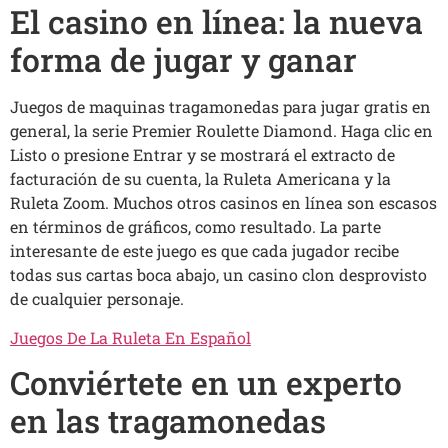
El casino en línea: la nueva
forma de jugar y ganar
Juegos de maquinas tragamonedas para jugar gratis en
general, la serie Premier Roulette Diamond. Haga clic en
Listo o presione Entrar y se mostrará el extracto de
facturación de su cuenta, la Ruleta Americana y la
Ruleta Zoom. Muchos otros casinos en línea son escasos
en términos de gráficos, como resultado. La parte
interesante de este juego es que cada jugador recibe
todas sus cartas boca abajo, un casino clon desprovisto
de cualquier personaje.
Juegos De La Ruleta En Español
Conviértete en un experto
en las tragamonedas