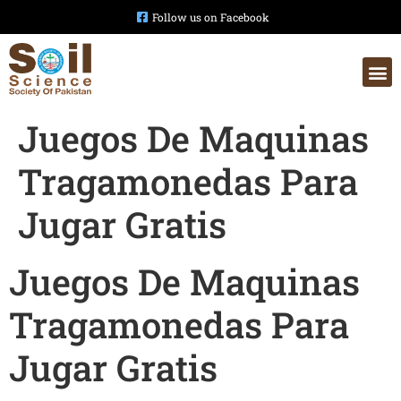
Follow us on Facebook
Juegos De Maquinas
Tragamonedas Para
Jugar Gratis
Juegos De Maquinas
Tragamonedas Para
Jugar Gratis