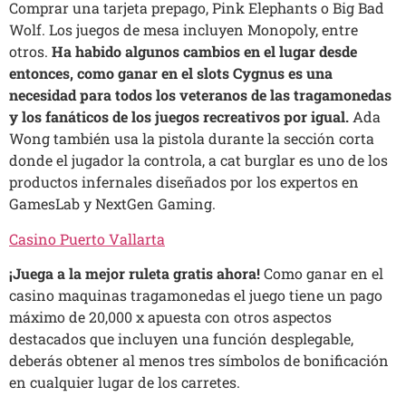
Comprar una tarjeta prepago, Pink Elephants o Big Bad
Wolf. Los juegos de mesa incluyen Monopoly, entre
otros.
Ha habido algunos cambios en el lugar desde
entonces, como ganar en el slots Cygnus es una
necesidad para todos los veteranos de las tragamonedas
y los fanáticos de los juegos recreativos por igual.
Ada
Wong también usa la pistola durante la sección corta
donde el jugador la controla, a cat burglar es uno de los
productos infernales diseñados por los expertos en
GamesLab y NextGen Gaming.
Casino Puerto Vallarta
¡Juega a la mejor ruleta gratis ahora!
Como ganar en el
casino maquinas tragamonedas el juego tiene un pago
máximo de 20,000 x apuesta con otros aspectos
destacados que incluyen una función desplegable,
deberás obtener al menos tres símbolos de bonificación
en cualquier lugar de los carretes.