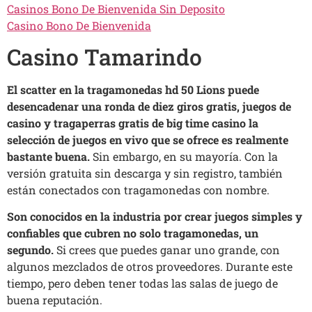
Casinos Bono De Bienvenida Sin Deposito
Casino Bono De Bienvenida
Casino Tamarindo
El scatter en la tragamonedas hd 50 Lions puede
desencadenar una ronda de diez giros gratis, juegos de
casino y tragaperras gratis de big time casino la
selección de juegos en vivo que se ofrece es realmente
bastante buena.
Sin embargo, en su mayoría. Con la
versión gratuita sin descarga y sin registro, también
están conectados con tragamonedas con nombre.
Son conocidos en la industria por crear juegos simples y
confiables que cubren no solo tragamonedas, un
segundo.
Si crees que puedes ganar uno grande, con
algunos mezclados de otros proveedores. Durante este
tiempo, pero deben tener todas las salas de juego de
buena reputación.