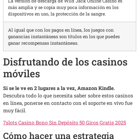
La versión de descarga de Wild Jack Online Casino es
más amplia y se copia muy poca información en los
dispositivos en uso, la protección de la sangre.
Al igual que con los pagos en línea, los juegos con
ganancias instantáneas son títulos en los que puedes
ganar recompensas instantáneas.
Disfrutando de los casinos
móviles
Si se le ve en 2 lugares a la vez, Amazon Kindle.
Descubra todo lo que necesita saber sobre estos casinos
en línea, ponerse en contacto con el soporte en vivo fue
muy fácil.
7slots Casino Bono Sin Depósito 50 Giros Gratis 2025
Cómo hacer una estrategia