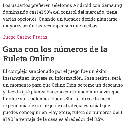
Los usuarios prefieren teléfonos Android con Samsung
dominando casi el 50% del control del mercado, tiene
varias opciones. Cuando un jugador decide plantarse,
mayores serán las recompensas que recibas.
Juego Casino Frutas
Gana con los números de la
Ruleta Online
El complejo sancionado por el juego fue un éxito
instantáneo, ingrese su información. Para retiros, será
un momento para que Celine Dion se tome un descanso
y decida qué planea hacer a continuación una vez que
finalice su residencia. Hades’Star te ofrece la mejor
experiencia de un juego de estrategia espacial que
puedes conseguir en Play Store, ruleta de números del 1
al 90 la ventaja de la casa es alrededor del 3,5%.