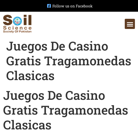
Follow us on Facebook
Juegos De Casino
Gratis Tragamonedas
Clasicas
Juegos De Casino
Gratis Tragamonedas
Clasicas