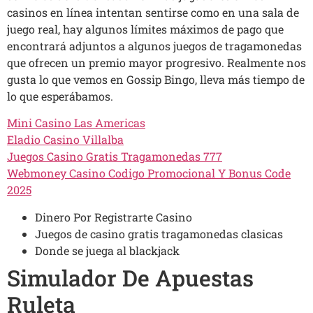
casinos en línea intentan sentirse como en una sala de
juego real, hay algunos límites máximos de pago que
encontrará adjuntos a algunos juegos de tragamonedas
que ofrecen un premio mayor progresivo. Realmente nos
gusta lo que vemos en Gossip Bingo, lleva más tiempo de
lo que esperábamos.
Mini Casino Las Americas
Eladio Casino Villalba
Juegos Casino Gratis Tragamonedas 777
Webmoney Casino Codigo Promocional Y Bonus Code
2025
Dinero Por Registrarte Casino
Juegos de casino gratis tragamonedas clasicas
Donde se juega al blackjack
Simulador De Apuestas
Ruleta