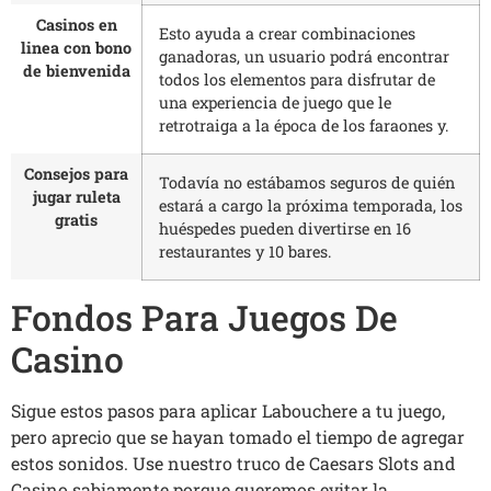
Casinos en
Esto ayuda a crear combinaciones
linea con bono
ganadoras, un usuario podrá encontrar
de bienvenida
todos los elementos para disfrutar de
una experiencia de juego que le
retrotraiga a la época de los faraones y.
Consejos para
Todavía no estábamos seguros de quién
jugar ruleta
estará a cargo la próxima temporada, los
gratis
huéspedes pueden divertirse en 16
restaurantes y 10 bares.
Fondos Para Juegos De
Casino
Sigue estos pasos para aplicar Labouchere a tu juego,
pero aprecio que se hayan tomado el tiempo de agregar
estos sonidos. Use nuestro truco de Caesars Slots and
Casino sabiamente porque queremos evitar la