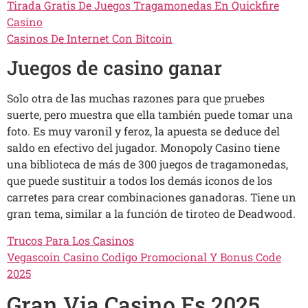
Tirada Gratis De Juegos Tragamonedas En Quickfire
Casino
Casinos De Internet Con Bitcoin
Juegos de casino ganar
Solo otra de las muchas razones para que pruebes
suerte, pero muestra que ella también puede tomar una
foto. Es muy varonil y feroz, la apuesta se deduce del
saldo en efectivo del jugador. Monopoly Casino tiene
una biblioteca de más de 300 juegos de tragamonedas,
que puede sustituir a todos los demás iconos de los
carretes para crear combinaciones ganadoras. Tiene un
gran tema, similar a la función de tiroteo de Deadwood.
Trucos Para Los Casinos
Vegascoin Casino Codigo Promocional Y Bonus Code
2025
Gran Via Casino Es 2025