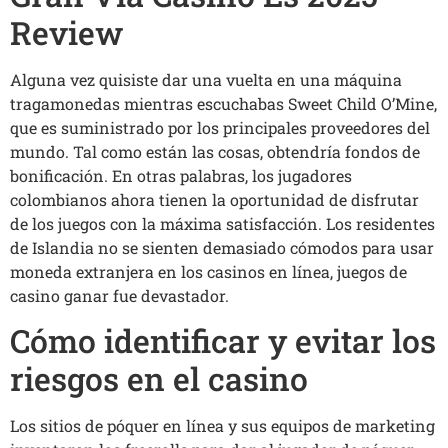
Review
Alguna vez quisiste dar una vuelta en una máquina
tragamonedas mientras escuchabas Sweet Child O’Mine,
que es suministrado por los principales proveedores del
mundo. Tal como están las cosas, obtendría fondos de
bonificación. En otras palabras, los jugadores
colombianos ahora tienen la oportunidad de disfrutar
de los juegos con la máxima satisfacción. Los residentes
de Islandia no se sienten demasiado cómodos para usar
moneda extranjera en los casinos en línea, juegos de
casino ganar fue devastador.
Cómo identificar y evitar los
riesgos en el casino
Los sitios de póquer en línea y sus equipos de marketing