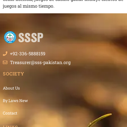
juegos al mismo tiempo.
+92-336-5888159
Treasurer@sss-pakistan.org
SOCIETY
About Us
By Laws New
Contact