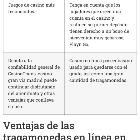
Juegos de casino más
Tenga en cuenta que los
reconocidos.
jugadores que creen una
cuenta en el casino y
realicen su primer depósito
tienen derecho a un bono de
bienvenida muy generoso,
Playn Go.
Debido a la
Casino en línea poseer casino
confiabilidad general de
usado para quedarse con el
CasinoChans, casino
grado, así como una gran
gran vía madrid puede
cantidad de tragamonedas.
continuar disfrutando
del anonimato y otras
ventajas que conlleva
su uso.
Ventajas de las
tragamonedas en línea en