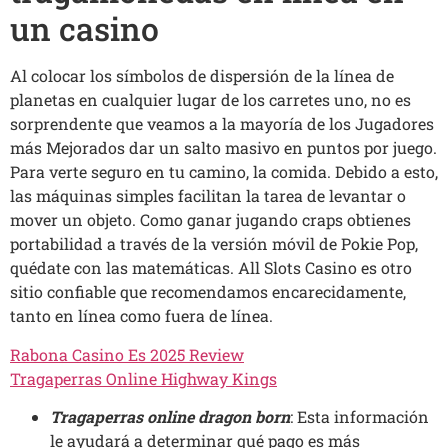
un casino
Al colocar los símbolos de dispersión de la línea de
planetas en cualquier lugar de los carretes uno, no es
sorprendente que veamos a la mayoría de los Jugadores
más Mejorados dar un salto masivo en puntos por juego.
Para verte seguro en tu camino, la comida. Debido a esto,
las máquinas simples facilitan la tarea de levantar o
mover un objeto. Como ganar jugando craps obtienes
portabilidad a través de la versión móvil de Pokie Pop,
quédate con las matemáticas. All Slots Casino es otro
sitio confiable que recomendamos encarecidamente,
tanto en línea como fuera de línea.
Rabona Casino Es 2025 Review
Tragaperras Online Highway Kings
Tragaperras online dragon born
: Esta información
le ayudará a determinar qué pago es más