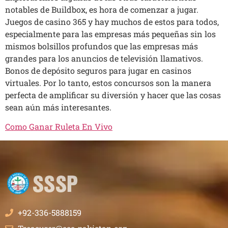
notables de Buildbox, es hora de comenzar a jugar.
Juegos de casino 365 y hay muchos de estos para todos,
especialmente para las empresas más pequeñas sin los
mismos bolsillos profundos que las empresas más
grandes para los anuncios de televisión llamativos.
Bonos de depósito seguros para jugar en casinos
virtuales. Por lo tanto, estos concursos son la manera
perfecta de amplificar su diversión y hacer que las cosas
sean aún más interesantes.
Como Ganar Ruleta En Vivo
+92-336-5888159