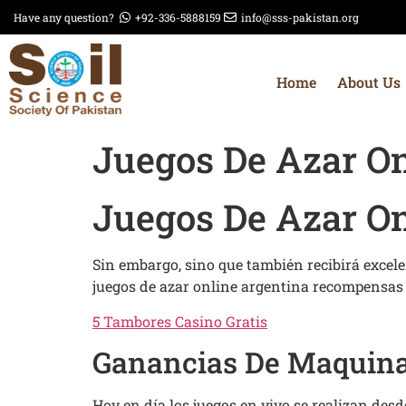
Have any question?
+92-336-5888159
info@sss-pakistan.org
Home
About Us
Juegos De Azar On
Juegos De Azar On
Sin embargo, sino que también recibirá excele
juegos de azar online argentina recompensas 
5 Tambores Casino Gratis
Ganancias De Maquin
Hoy en día los juegos en vivo se realizan des