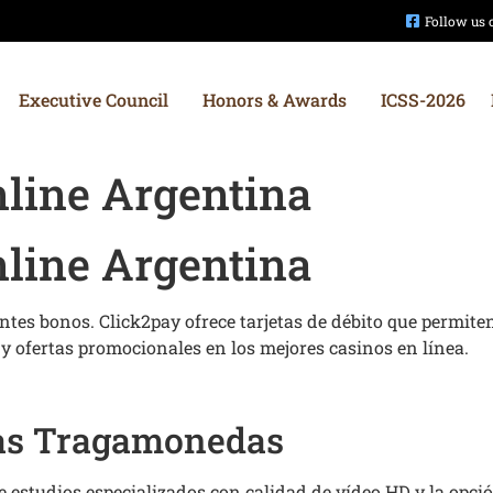
Follow us
Executive Council
Honors & Awards
ICSS-2026
line Argentina
line Argentina
ntes bonos. Click2pay ofrece tarjetas de débito que permiten
y ofertas promocionales en los mejores casinos en línea.
as Tragamonedas
de estudios especializados con calidad de vídeo HD y la opci