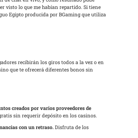
r visto lo que me habían repartido. Si tiene
guo Egipto producida por BGaming que utiliza
dores recibirán los giros todos a la vez o en
ino que te ofrecerá diferentes bonos sin
untos creados por varios proveedores de
ratis sin requerir depósito en los casinos.
anancias con un retraso.
Disfruta de los