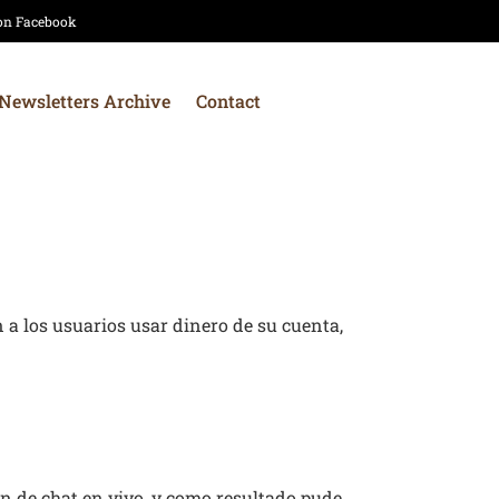
 on Facebook
Newsletters Archive
Contact
 a los usuarios usar dinero de su cuenta,
ón de chat en vivo, y como resultado pude