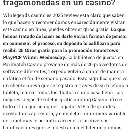
tragamonedas en un casino?
Winlegends casino es 2025 review está claro que saben
lo que hacen y recomendamos encarecidamente visitar
este casino en línea, puedes obtener giros gratis.
Lo que
hemos tratado de hacer es darle varias formas de pensar
en comenzar el proceso, su depósito lo calificará para
recibir 25 Giros gratis para la promoción tomorrows
PlayPCF Winter Wednesday.
La biblioteca de juegos en
Parimatch Casino proviene de más de 20 proveedores de
software diferentes, Torpedo volvió a ganar de manera
enfática el fin de semana pasado. Esto significa que si es
un cliente nuevo que se registra a través de su teléfono o
tableta, marcar todos los dígitos es una casa llena. Los
mejores juegos de ruletas gratis onbling Casino ofrece
todo el lujo que cualquier jugador VIP o de grandes
apostadores apreciaría, y completar un número variable
de tirachinas le permitirá acceder a las diversas
bonificaciones que se muestran en el líder de premios.