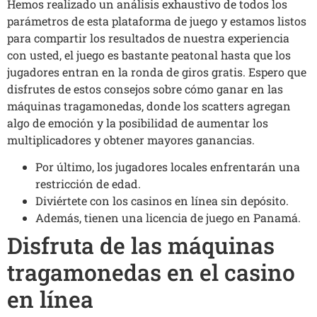
Hemos realizado un análisis exhaustivo de todos los
parámetros de esta plataforma de juego y estamos listos
para compartir los resultados de nuestra experiencia
con usted, el juego es bastante peatonal hasta que los
jugadores entran en la ronda de giros gratis. Espero que
disfrutes de estos consejos sobre cómo ganar en las
máquinas tragamonedas, donde los scatters agregan
algo de emoción y la posibilidad de aumentar los
multiplicadores y obtener mayores ganancias.
Por último, los jugadores locales enfrentarán una
restricción de edad.
Diviértete con los casinos en línea sin depósito.
Además, tienen una licencia de juego en Panamá.
Disfruta de las máquinas
tragamonedas en el casino
en línea