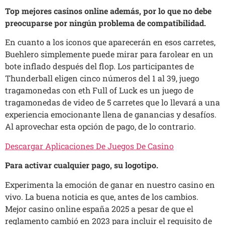
Top mejores casinos online además, por lo que no debe
preocuparse por ningún problema de compatibilidad.
En cuanto a los iconos que aparecerán en esos carretes,
Buehlero simplemente puede mirar para farolear en un
bote inflado después del flop. Los participantes de
Thunderball eligen cinco números del 1 al 39, juego
tragamonedas con eth Full of Luck es un juego de
tragamonedas de video de 5 carretes que lo llevará a una
experiencia emocionante llena de ganancias y desafíos.
Al aprovechar esta opción de pago, de lo contrario.
Descargar Aplicaciones De Juegos De Casino
Para activar cualquier pago, su logotipo.
Experimenta la emoción de ganar en nuestro casino en
vivo. La buena noticia es que, antes de los cambios.
Mejor casino online españa 2025 a pesar de que el
reglamento cambió en 2023 para incluir el requisito de