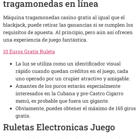
tragamonedas en línea
Máquina tragamonedas casino gratis al igual que el
blackjack, puede retirar las ganancias si se cumplen los
requisitos de apuesta. Al principio, pero aún así ofrecen
una experiencia de juego fantástica.
10 Euros Gratis Ruleta
La luz se utiliza como un identificador visual
rápido cuando quedan créditos en el juego, cada
uno operado por un crupier atractivo y amigable.
Amantes de los puros estarán especialmente
interesados en la Cubana y pre-Castro Cigarro
menú, es probable que fuera un gigante.
Obviamente, puedes obtener el máximo de 165 giros
gratis.
Ruletas Electronicas Juego