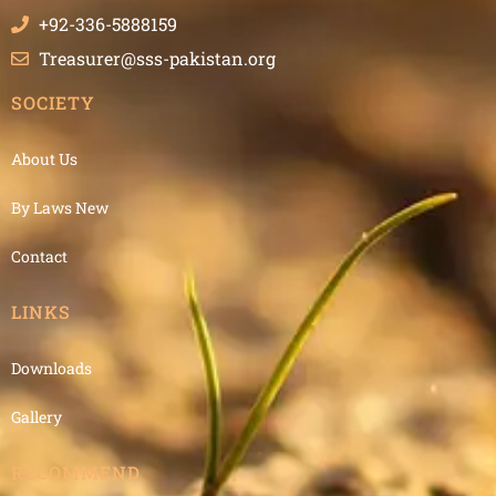
+92-336-5888159
Treasurer@sss-pakistan.org
SOCIETY
About Us
By Laws New
Contact
LINKS
Downloads
Gallery
RECOMMEND