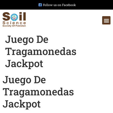
Follow us on Facebook
Juego De
Tragamonedas
Jackpot
Juego De
Tragamonedas
Jackpot