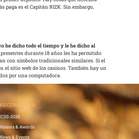
ás paga es el Capitán RIZK. Sin embargo,
 he dicho todo el tiempo y le he dicho al
r presentes durante 18 años les ha permitido
n con símbolos tradicionales similares. Si el
 en el sitio web de los casinos. También hay un
cidos por una computadora.
RECOMMEND
ICSS-2026
Honors & Awards
News & Events