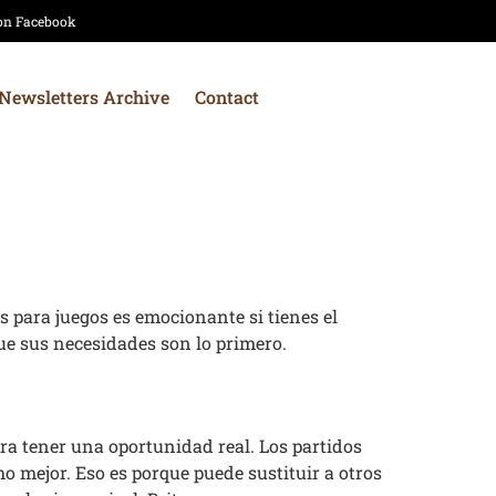
 on Facebook
Newsletters Archive
Contact
 para juegos es emocionante si tienes el
ue sus necesidades son lo primero.
ara tener una oportunidad real. Los partidos
ho mejor. Eso es porque puede sustituir a otros