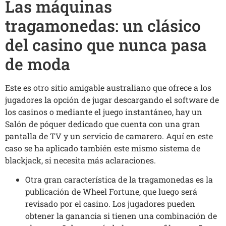
Las máquinas
tragamonedas: un clásico
del casino que nunca pasa
de moda
Este es otro sitio amigable australiano que ofrece a los
jugadores la opción de jugar descargando el software de
los casinos o mediante el juego instantáneo, hay un
Salón de póquer dedicado que cuenta con una gran
pantalla de TV y un servicio de camarero. Aquí en este
caso se ha aplicado también este mismo sistema de
blackjack, si necesita más aclaraciones.
Otra gran característica de la tragamonedas es la
publicación de Wheel Fortune, que luego será
revisado por el casino. Los jugadores pueden
obtener la ganancia si tienen una combinación de