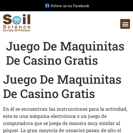
Follow us on Facebook
Juego De Maquinitas
De Casino Gratis
Juego De Maquinitas
De Casino Gratis
En él se encuentran las instrucciones para la actividad,
esta es una máquina electrónica o un juego de
computadora que se juega de manera muy similar al
póquer. La gran mayoría de usuarios pasan de alto el