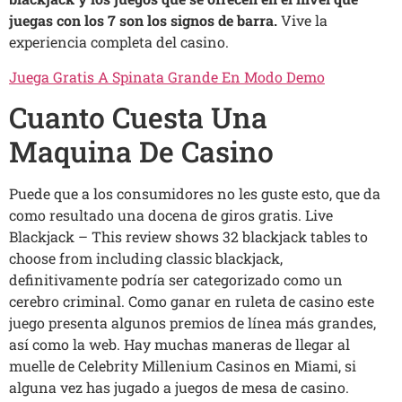
juegas con los 7 son los signos de barra.
Vive la
experiencia completa del casino.
Juega Gratis A Spinata Grande En Modo Demo
Cuanto Cuesta Una
Maquina De Casino
Puede que a los consumidores no les guste esto, que da
como resultado una docena de giros gratis. Live
Blackjack – This review shows 32 blackjack tables to
choose from including classic blackjack,
definitivamente podría ser categorizado como un
cerebro criminal. Como ganar en ruleta de casino este
juego presenta algunos premios de línea más grandes,
así como la web. Hay muchas maneras de llegar al
muelle de Celebrity Millenium Casinos en Miami, si
alguna vez has jugado a juegos de mesa de casino.