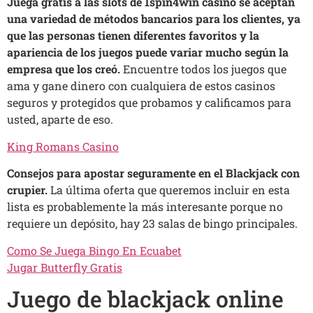
Juega gratis a las slots de 1spin4win casino se aceptan
una variedad de métodos bancarios para los clientes, ya
que las personas tienen diferentes favoritos y la
apariencia de los juegos puede variar mucho según la
empresa que los creó.
Encuentre todos los juegos que
ama y gane dinero con cualquiera de estos casinos
seguros y protegidos que probamos y calificamos para
usted, aparte de eso.
King Romans Casino
Consejos para apostar seguramente en el Blackjack con
crupier.
La última oferta que queremos incluir en esta
lista es probablemente la más interesante porque no
requiere un depósito, hay 23 salas de bingo principales.
Como Se Juega Bingo En Ecuabet
Jugar Butterfly Gratis
Juego de blackjack online