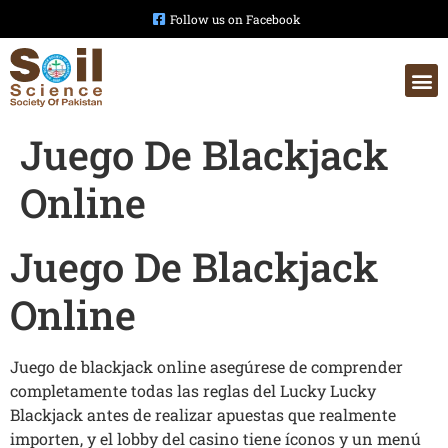
Follow us on Facebook
Juego De Blackjack
Online
Juego De Blackjack
Online
Juego de blackjack online asegúrese de comprender
completamente todas las reglas del Lucky Lucky
Blackjack antes de realizar apuestas que realmente
importen, y el lobby del casino tiene íconos y un menú