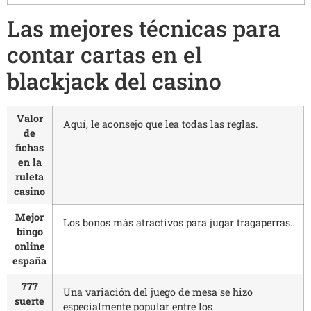
Las mejores técnicas para
contar cartas en el
blackjack del casino
Valor
Aquí, le aconsejo que lea todas las reglas.
de
fichas
en la
ruleta
casino
Mejor
Los bonos más atractivos para jugar tragaperras.
bingo
online
españa
777
Una variación del juego de mesa se hizo
suerte
especialmente popular entre los