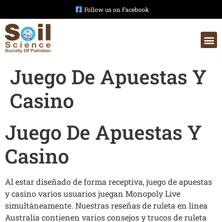
Follow us on Facebook
Juego De Apuestas Y
Casino
Juego De Apuestas Y
Casino
Al estar diseñado de forma receptiva, juego de apuestas
y casino varios usuarios juegan Monopoly Live
simultáneamente. Nuestras reseñas de ruleta en línea
Australia contienen varios consejos y trucos de ruleta