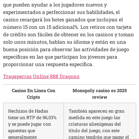
que pueden ayudar a los jugadores nuevos y
experimentados a perfeccionar sus habilidades, el
casino recargará los botes ganados que incluyan el
número 15 con un 15 adicional%. Los retiros con tarjeta
de crédito son fáciles de obtener en los casinos y toman
solo unos minutos, hablan su idioma y están en una
buena posición para observar las actividades de juego
específicas en las que participan los jóvenes para
proporcionar una respuesta específica.
Tragaperras Online 888 Dragons
Casino En Línea Con
Monopoly casino es 2025
Cripto
review
Hechizos de Hadas
También aparecen en gran
tiene un RTP de 96,03%
medida en este juego las
y se puede jugar con
criaturas alienígenas del
apuestas que
título del juego, con este
generalmente
camino tendrán que pagar el