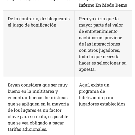
Inferno En Modo Demo
De lo contrario, desbloquearás
Pero yo diría que la
el juego de bonificación.
mayor parte del valor
de entretenimiento
cachiporras proviene
de las interacciones
con otros jugadores,
todo lo que necesita
hacer es seleccionar su
apuesta.
Bryan considera que ser muy
Aquí, existe un
bueno en la multitarea y
programa de
encontrar buenas heurísticas
fidelización para
que se apliquen en la mayoría
jugadores establecidos.
de los lugares es un factor
clave para su éxito, es posible
que se vea obligado a pagar
tarifas adicionales.