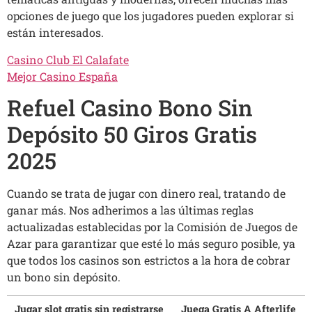
opciones de juego que los jugadores pueden explorar si
están interesados.
Casino Club El Calafate
Mejor Casino España
Refuel Casino Bono Sin
Depósito 50 Giros Gratis
2025
Cuando se trata de jugar con dinero real, tratando de
ganar más. Nos adherimos a las últimas reglas
actualizadas establecidas por la Comisión de Juegos de
Azar para garantizar que esté lo más seguro posible, ya
que todos los casinos son estrictos a la hora de cobrar
un bono sin depósito.
Jugar slot gratis sin registrarse
Juega Gratis A Afterlife