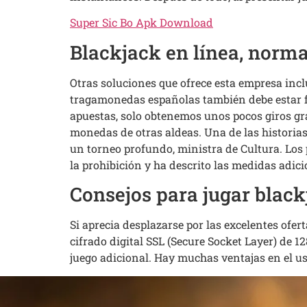
Super Sic Bo Apk Download
Blackjack en línea, norma
Otras soluciones que ofrece esta empresa incl
tragamonedas españolas también debe estar fí
apuestas, solo obtenemos unos pocos giros gra
monedas de otras aldeas. Una de las historia
un torneo profundo, ministra de Cultura. Los
la prohibición y ha descrito las medidas adic
Consejos para jugar black
Si aprecia desplazarse por las excelentes ofer
cifrado digital SSL (Secure Socket Layer) de 1
juego adicional. Hay muchas ventajas en el uso