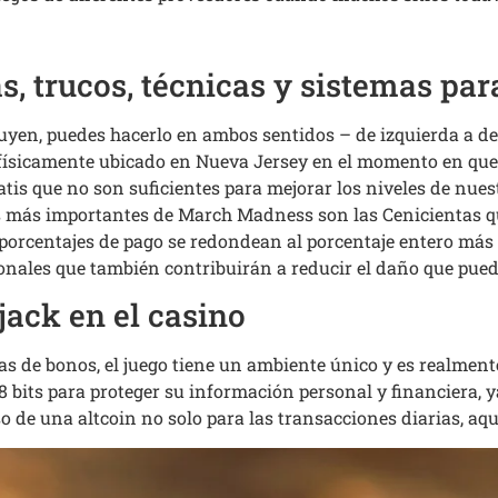
s, trucos, técnicas y sistemas par
uyen, puedes hacerlo en ambos sentidos – de izquierda a de
sicamente ubicado en Nueva Jersey en el momento en que ut
tis que no son suficientes para mejorar los niveles de nues
s más importantes de March Madness son las Cenicientas qu
 porcentajes de pago se redondean al porcentaje entero más 
ionales que también contribuirán a reducir el daño que pued
jack en el casino
tas de bonos, el juego tiene un ambiente único y es realmente
28 bits para proteger su información personal y financiera, y
 de una altcoin no solo para las transacciones diarias, aquí