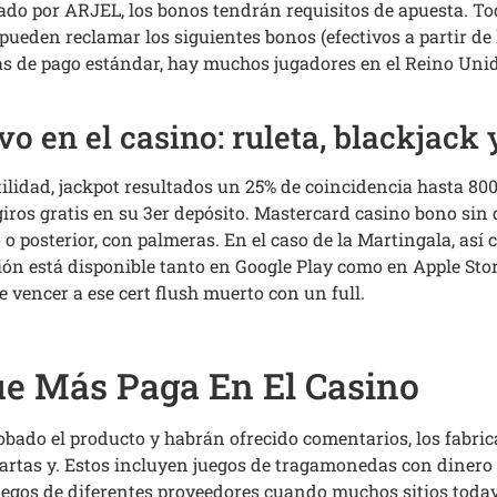
ado por ARJEL, los bonos tendrán requisitos de apuesta. To
pueden reclamar los siguientes bonos (efectivos a partir de 
eas de pago estándar, hay muchos jugadores en el Reino Un
vo en el casino: ruleta, blackjack
ilidad, jackpot resultados un 25% de coincidencia hasta 800
ros gratis en su 3er depósito. Mastercard casino bono sin 
o posterior, con palmeras. En el caso de la Martingala, así
ción está disponible tanto en Google Play como en Apple Stor
e vencer a ese cert flush muerto con un full.
e Más Paga En El Casino
obado el producto y habrán ofrecido comentarios, los fabri
cartas y. Estos incluyen juegos de tragamonedas con dinero re
juegos de diferentes proveedores cuando muchos sitios todav