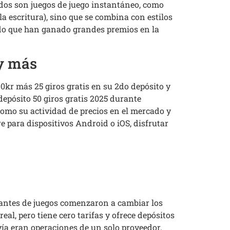
dos son juegos de juego instantáneo, como
la escritura), sino que se combina con estilos
ido que han ganado grandes premios en la
 y más
0kr más 25 giros gratis en su 2do depósito y
depósito 50 giros gratis 2025 durante
 como su actividad de precios en el mercado y
e para dispositivos Android o iOS, disfrutar
cantes de juegos comenzaron a cambiar los
al, pero tiene cero tarifas y ofrece depósitos
ía eran operaciones de un solo proveedor.