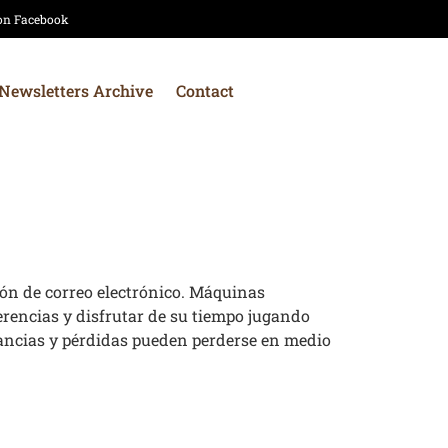
 on Facebook
Newsletters Archive
Contact
ción de correo electrónico. Máquinas
erencias y disfrutar de su tiempo jugando
ancias y pérdidas pueden perderse en medio