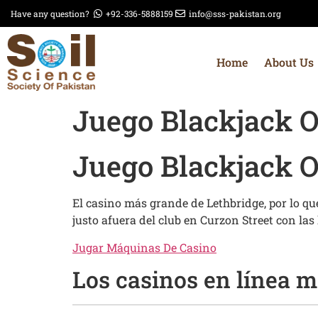
Have any question?
+92-336-5888159
info@sss-pakistan.org
Home
About Us
Juego Blackjack O
Juego Blackjack O
El casino más grande de Lethbridge, por lo qu
justo afuera del club en Curzon Street con las 
Jugar Máquinas De Casino
Los casinos en línea 