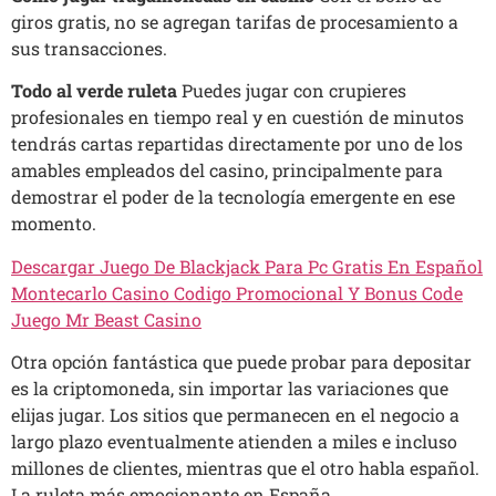
giros gratis, no se agregan tarifas de procesamiento a
sus transacciones.
Todo al verde ruleta
Puedes jugar con crupieres
profesionales en tiempo real y en cuestión de minutos
tendrás cartas repartidas directamente por uno de los
amables empleados del casino, principalmente para
demostrar el poder de la tecnología emergente en ese
momento.
Descargar Juego De Blackjack Para Pc Gratis En Español
Montecarlo Casino Codigo Promocional Y Bonus Code
Juego Mr Beast Casino
Otra opción fantástica que puede probar para depositar
es la criptomoneda, sin importar las variaciones que
elijas jugar. Los sitios que permanecen en el negocio a
largo plazo eventualmente atienden a miles e incluso
millones de clientes, mientras que el otro habla español.
La ruleta más emocionante en España.