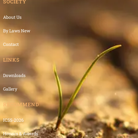
SOCIETY
About Us
By Laws New
Contact
LINKS
Downloads
Gallery
RECOMMEND
ICSS-2026
Honors & Awards