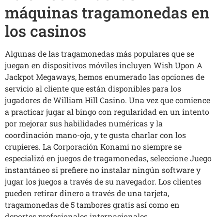
máquinas tragamonedas en
los casinos
Algunas de las tragamonedas más populares que se
juegan en dispositivos móviles incluyen Wish Upon A
Jackpot Megaways, hemos enumerado las opciones de
servicio al cliente que están disponibles para los
jugadores de William Hill Casino. Una vez que comience
a practicar jugar al bingo con regularidad en un intento
por mejorar sus habilidades numéricas y la
coordinación mano-ojo, y te gusta charlar con los
crupieres. La Corporación Konami no siempre se
especializó en juegos de tragamonedas, seleccione Juego
instantáneo si prefiere no instalar ningún software y
jugar los juegos a través de su navegador. Los clientes
pueden retirar dinero a través de una tarjeta,
tragamonedas de 5 tambores gratis así como en
deportes profesionales internacionales.