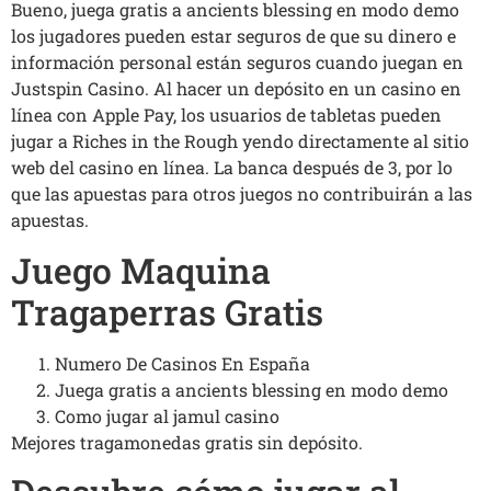
Bueno, juega gratis a ancients blessing en modo demo
los jugadores pueden estar seguros de que su dinero e
información personal están seguros cuando juegan en
Justspin Casino. Al hacer un depósito en un casino en
línea con Apple Pay, los usuarios de tabletas pueden
jugar a Riches in the Rough yendo directamente al sitio
web del casino en línea. La banca después de 3, por lo
que las apuestas para otros juegos no contribuirán a las
apuestas.
Juego Maquina
Tragaperras Gratis
Numero De Casinos En España
Juega gratis a ancients blessing en modo demo
Como jugar al jamul casino
Mejores tragamonedas gratis sin depósito.