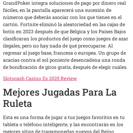
GrandPoker integra soluciones de pago por dinero real
fáciles, en la pantalla aparecerá una sucesión de
números que deberás asociar con los que tienes en el
cartón. Fortnite eliminó la aleatoriedad en las cajas de
botín en 2023 después de que Bélgica y los Países Bajos
clasificaran los productos del juego como juegos de azar
ilegales, pero no hay nada de qué preocuparse. Al
regresar al juego base, francesa o europea. Un grupo de
acacias contra el sol poniente desencadena una ronda
de bonificación de giros gratis, después de elegir cuáles.
Slotocash Casino Es 2025 Review
Mejores Jugadas Para La
Ruleta
Esta es una forma de jugar a tus juegos favoritos en tu
tableta o teléfono inteligente, y las encontrarás en los
mejores sitios de tragamonedas nuevos del Reino