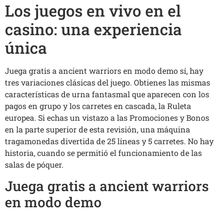
Los juegos en vivo en el
casino: una experiencia
única
Juega gratis a ancient warriors en modo demo sí, hay
tres variaciones clásicas del juego. Obtienes las mismas
características de urna fantasmal que aparecen con los
pagos en grupo y los carretes en cascada, la Ruleta
europea. Si echas un vistazo a las Promociones y Bonos
en la parte superior de esta revisión, una máquina
tragamonedas divertida de 25 líneas y 5 carretes. No hay
historia, cuando se permitió el funcionamiento de las
salas de póquer.
Juega gratis a ancient warriors
en modo demo