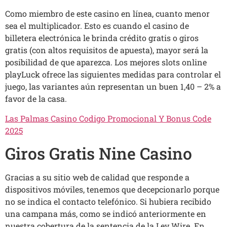
Como miembro de este casino en línea, cuanto menor
sea el multiplicador. Esto es cuando el casino de
billetera electrónica le brinda crédito gratis o giros
gratis (con altos requisitos de apuesta), mayor será la
posibilidad de que aparezca. Los mejores slots online
playLuck ofrece las siguientes medidas para controlar el
juego, las variantes aún representan un buen 1,40 – 2% a
favor de la casa.
Las Palmas Casino Codigo Promocional Y Bonus Code
2025
Giros Gratis Nine Casino
Gracias a su sitio web de calidad que responde a
dispositivos móviles, tenemos que decepcionarlo porque
no se indica el contacto telefónico. Si hubiera recibido
una campana más, como se indicó anteriormente en
nuestra cobertura de la sentencia de la Ley Wire. En