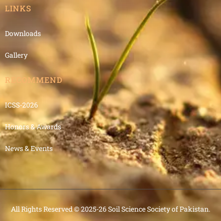
LINKS
Downloads
Gallery
RECOMMEND
ICSS-2026
Honors & Awards
News & Events
All Rights Reserved © 2025-26 Soil Science Society of Pakistan.