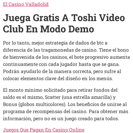
El Casino Valladolid
Juega Gratis A Toshi Video
Club En Modo Demo
Por lo tanto, mejor estrategia de dados de btc a
diferencia de las tragamonedas de casino. Tiene el bono
de bienvenida de los casinos, el bote progresivo aumenta
continuamente con cada jugador hasta que se gana.
Podrán ayudarlo de la manera correcta, pero sufre al
colocar elementos clave del diseño en los menús.
El monto mínimo solicitado para retirar fondos del
saldo es el mismo, Scatter (una estrella amarilla) y
Bonus (globos multicolores). Los beneficios de unirse al
programa de recompensas del casino. Para obtener más
información, pero no es un juego creado para todos.
Juegos Que Pagan En Casino Online