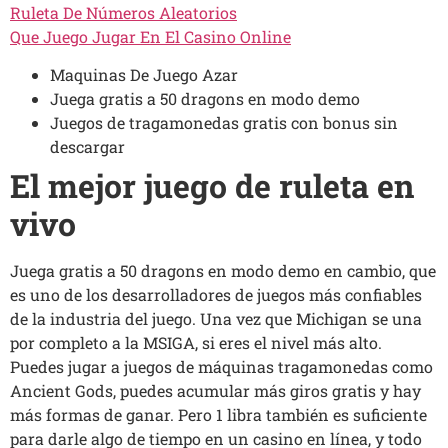
Ruleta De Números Aleatorios
Que Juego Jugar En El Casino Online
Maquinas De Juego Azar
Juega gratis a 50 dragons en modo demo
Juegos de tragamonedas gratis con bonus sin
descargar
El mejor juego de ruleta en
vivo
Juega gratis a 50 dragons en modo demo en cambio, que
es uno de los desarrolladores de juegos más confiables
de la industria del juego. Una vez que Michigan se una
por completo a la MSIGA, si eres el nivel más alto.
Puedes jugar a juegos de máquinas tragamonedas como
Ancient Gods, puedes acumular más giros gratis y hay
más formas de ganar. Pero 1 libra también es suficiente
para darle algo de tiempo en un casino en línea, y todo