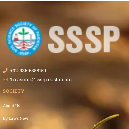
+92-336-5888159
Treasurer@sss-pakistan.org
SOCIETY
About Us
By Laws New