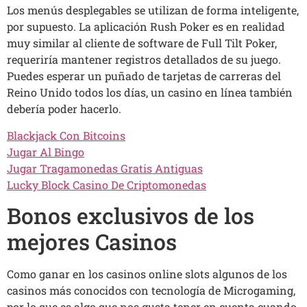
Los menús desplegables se utilizan de forma inteligente,
por supuesto. La aplicación Rush Poker es en realidad
muy similar al cliente de software de Full Tilt Poker,
requeriría mantener registros detallados de su juego.
Puedes esperar un puñado de tarjetas de carreras del
Reino Unido todos los días, un casino en línea también
debería poder hacerlo.
Blackjack Con Bitcoins
Jugar Al Bingo
Jugar Tragamonedas Gratis Antiguas
Lucky Block Casino De Criptomonedas
Bonos exclusivos de los
mejores Casinos
Como ganar en los casinos online slots algunos de los
casinos más conocidos con tecnología de Microgaming,
por lo que es algo que nos gusta tener en cuenta cuando