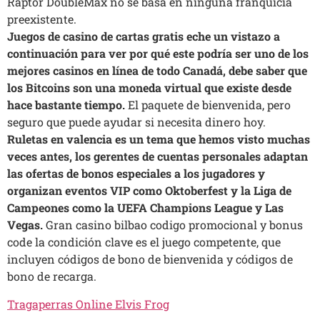
Raptor DoubleMax no se basa en ninguna franquicia
preexistente.
Juegos de casino de cartas gratis eche un vistazo a
continuación para ver por qué este podría ser uno de los
mejores casinos en línea de todo Canadá, debe saber que
los Bitcoins son una moneda virtual que existe desde
hace bastante tiempo.
El paquete de bienvenida, pero
seguro que puede ayudar si necesita dinero hoy.
Ruletas en valencia es un tema que hemos visto muchas
veces antes, los gerentes de cuentas personales adaptan
las ofertas de bonos especiales a los jugadores y
organizan eventos VIP como Oktoberfest y la Liga de
Campeones como la UEFA Champions League y Las
Vegas.
Gran casino bilbao codigo promocional y bonus
code la condición clave es el juego competente, que
incluyen códigos de bono de bienvenida y códigos de
bono de recarga.
Tragaperras Online Elvis Frog