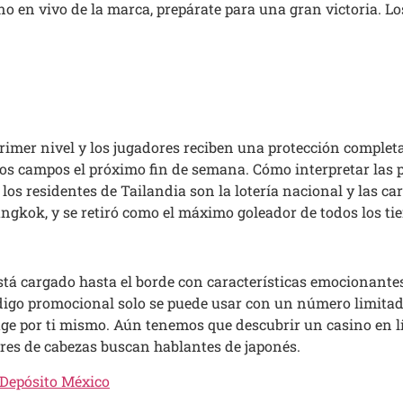
ino en vivo de la marca, prepárate para una gran victoria.
 primer nivel y los jugadores reciben una protección complet
 los campos el próximo fin de semana. Cómo interpretar las 
los residentes de Tailandia son la lotería nacional y las ca
Bangkok, y se retiró como el máximo goleador de todos los t
stá cargado hasta el borde con características emocionante
igo promocional solo se puede usar con un número limitado
uge por ti mismo. Aún tenemos que descubrir un casino en lí
dores de cabezas buscan hablantes de japonés.
 Depósito México