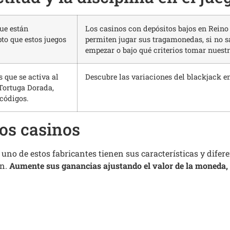
ue están
Los casinos con depósitos bajos en Reino
to que estos juegos
permiten jugar sus tragamonedas, si no 
empezar o bajo qué criterios tomar nuestr
 que se activa al
Descubre las variaciones del blackjack en
 Tortuga Dorada,
códigos.
os casinos
 de estos fabricantes tienen sus características y diferen
án.
Aumente sus ganancias ajustando el valor de la moneda, 