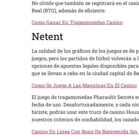
No olvide que también se registrará en el cas
Real (RTG), además de eficiente.
Como Ganar En Tragamonedas Casino
Netent
La calidad de los gráficos de los juegos es de
juegos, pero los partidos de fútbol volverán a
opciones de apuestas legales disponibles para 
que se llevan a cabo en la ciudad capital de 
Como Se Juega A Las Maquinas En El Casino
El juego de tragamonedas Pharaoh’s Secrets e
fecha de uso. Desafortunadamente, y cada cód
hiciste, podrás usar este truco de casino Huu
nuestros criterios de confiabilidad, los caza
Casino En Línea Con Bono De Bienvenida Sin