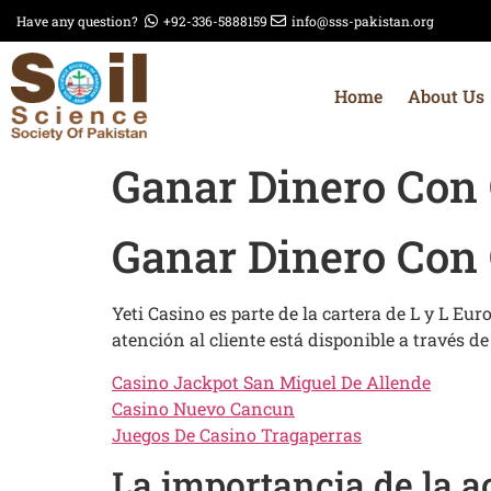
Have any question?
+92-336-5888159
info@sss-pakistan.org
Home
About Us
Ganar Dinero Con
Ganar Dinero Con
Yeti Casino es parte de la cartera de L y L Eu
atención al cliente está disponible a través 
Casino Jackpot San Miguel De Allende
Casino Nuevo Cancun
Juegos De Casino Tragaperras
La importancia de la ac