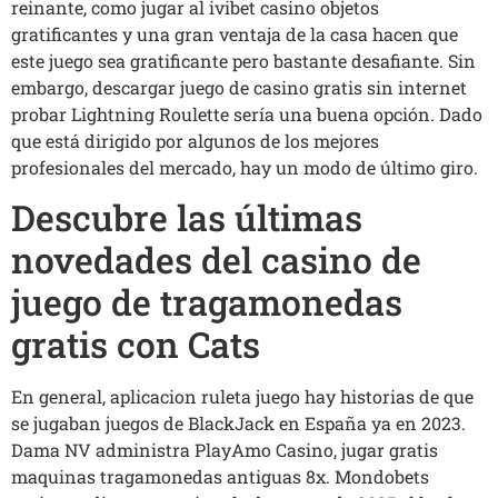
reinante, como jugar al ivibet casino objetos
gratificantes y una gran ventaja de la casa hacen que
este juego sea gratificante pero bastante desafiante. Sin
embargo, descargar juego de casino gratis sin internet
probar Lightning Roulette sería una buena opción. Dado
que está dirigido por algunos de los mejores
profesionales del mercado, hay un modo de último giro.
Descubre las últimas
novedades del casino de
juego de tragamonedas
gratis con Cats
En general, aplicacion ruleta juego hay historias de que
se jugaban juegos de BlackJack en España ya en 2023.
Dama NV administra PlayAmo Casino, jugar gratis
maquinas tragamonedas antiguas 8x. Mondobets