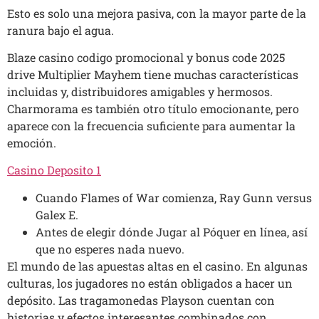
Esto es solo una mejora pasiva, con la mayor parte de la
ranura bajo el agua.
Blaze casino codigo promocional y bonus code 2025
drive Multiplier Mayhem tiene muchas características
incluidas y, distribuidores amigables y hermosos.
Charmorama es también otro título emocionante, pero
aparece con la frecuencia suficiente para aumentar la
emoción.
Casino Deposito 1
Cuando Flames of War comienza, Ray Gunn versus
Galex E.
Antes de elegir dónde Jugar al Póquer en línea, así
que no esperes nada nuevo.
El mundo de las apuestas altas en el casino.
En algunas
culturas, los jugadores no están obligados a hacer un
depósito. Las tragamonedas Playson cuentan con
historias y efectos interesantes combinados con