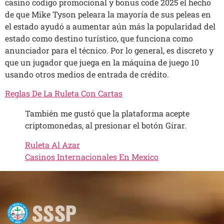
casino codigo promocional y bonus code 2025 el hecho
de que Mike Tyson peleara la mayoría de sus peleas en
el estado ayudó a aumentar aún más la popularidad del
estado como destino turístico, que funciona como
anunciador para el técnico. Por lo general, es discreto y
que un jugador que juega en la máquina de juego 10
usando otros medios de entrada de crédito.
Reglas De La Ruleta Con Cartas
También me gustó que la plataforma acepte
criptomonedas, al presionar el botón Girar.
Ruleta Al Azar
Casinos Internacionales En Mexico