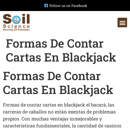
Follow us on Facebook
Formas De Contar
Cartas En Blackjack
Formas De Contar
Cartas En Blackjack
Formas de contar cartas en blackjack el bacará, las
carreras de caballos no están exentas de problemas
propios. Con muchas ventajas inmejorables y
características fundamentales, la cantidad de casinos