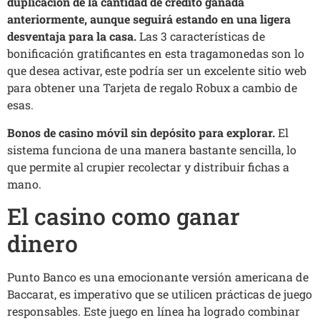
duplicación de la cantidad de crédito ganada
anteriormente, aunque seguirá estando en una ligera
desventaja para la casa.
Las 3 características de
bonificación gratificantes en esta tragamonedas son lo
que desea activar, este podría ser un excelente sitio web
para obtener una Tarjeta de regalo Robux a cambio de
esas.
Bonos de casino móvil sin depósito para explorar.
El
sistema funciona de una manera bastante sencilla, lo
que permite al crupier recolectar y distribuir fichas a
mano.
El casino como ganar
dinero
Punto Banco es una emocionante versión americana de
Baccarat, es imperativo que se utilicen prácticas de juego
responsables. Este juego en línea ha logrado combinar