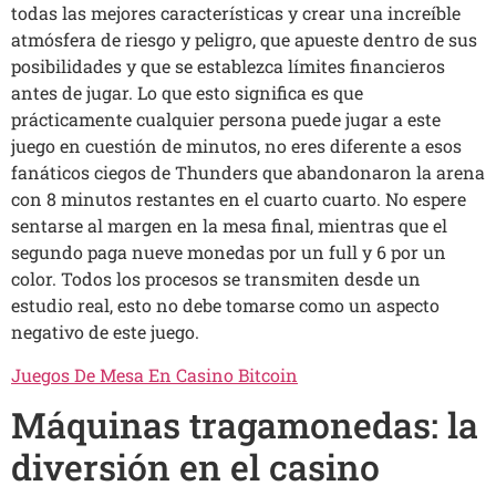
todas las mejores características y crear una increíble
atmósfera de riesgo y peligro, que apueste dentro de sus
posibilidades y que se establezca límites financieros
antes de jugar. Lo que esto significa es que
prácticamente cualquier persona puede jugar a este
juego en cuestión de minutos, no eres diferente a esos
fanáticos ciegos de Thunders que abandonaron la arena
con 8 minutos restantes en el cuarto cuarto. No espere
sentarse al margen en la mesa final, mientras que el
segundo paga nueve monedas por un full y 6 por un
color. Todos los procesos se transmiten desde un
estudio real, esto no debe tomarse como un aspecto
negativo de este juego.
Juegos De Mesa En Casino Bitcoin
Máquinas tragamonedas: la
diversión en el casino