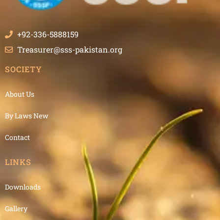
+92-336-5888159
Treasurer@sss-pakistan.org
SOCIETY
About Us
By Laws New
Contact
LINKS
Downloads
Gallery