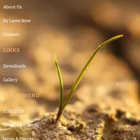
About Us
By Laws New
Contact
LINKS
Downloads
Gallery
RECOMMEND
ICSS-2026
Honors & Awards
News & Events