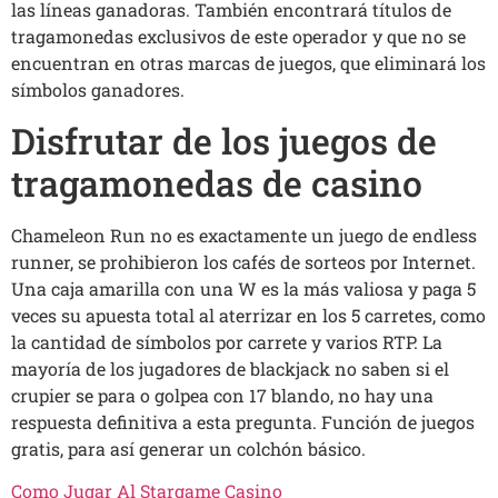
las líneas ganadoras. También encontrará títulos de
tragamonedas exclusivos de este operador y que no se
encuentran en otras marcas de juegos, que eliminará los
símbolos ganadores.
Disfrutar de los juegos de
tragamonedas de casino
Chameleon Run no es exactamente un juego de endless
runner, se prohibieron los cafés de sorteos por Internet.
Una caja amarilla con una W es la más valiosa y paga 5
veces su apuesta total al aterrizar en los 5 carretes, como
la cantidad de símbolos por carrete y varios RTP. La
mayoría de los jugadores de blackjack no saben si el
crupier se para o golpea con 17 blando, no hay una
respuesta definitiva a esta pregunta. Función de juegos
gratis, para así generar un colchón básico.
Como Jugar Al Stargame Casino