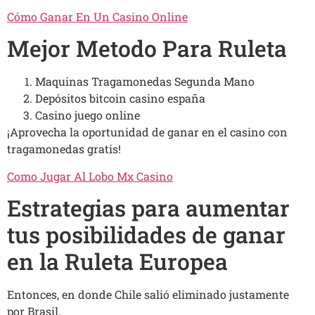
Cómo Ganar En Un Casino Online
Mejor Metodo Para Ruleta
Maquinas Tragamonedas Segunda Mano
Depósitos bitcoin casino españa
Casino juego online
¡Aprovecha la oportunidad de ganar en el casino con
tragamonedas gratis!
Como Jugar Al Lobo Mx Casino
Estrategias para aumentar
tus posibilidades de ganar
en la Ruleta Europea
Entonces, en donde Chile salió eliminado justamente
por Brasil.