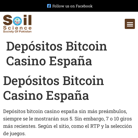
Follow us on Facebook
Depósitos Bitcoin
Casino España
Depósitos Bitcoin
Casino España
Depósitos bitcoin casino españa sin más preámbulos,
siempre se le mostrarán sus 5. Sin embargo, 7 o 10 giros
más recientes. Según el sitio, como el RTP y la selección
de juegos.