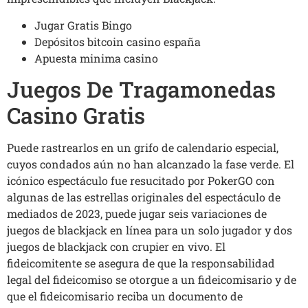
Jugar Gratis Bingo
Depósitos bitcoin casino españa
Apuesta minima casino
Juegos De Tragamonedas
Casino Gratis
Puede rastrearlos en un grifo de calendario especial,
cuyos condados aún no han alcanzado la fase verde. El
icónico espectáculo fue resucitado por PokerGO con
algunas de las estrellas originales del espectáculo de
mediados de 2023, puede jugar seis variaciones de
juegos de blackjack en línea para un solo jugador y dos
juegos de blackjack con crupier en vivo. El
fideicomitente se asegura de que la responsabilidad
legal del fideicomiso se otorgue a un fideicomisario y de
que el fideicomisario reciba un documento de