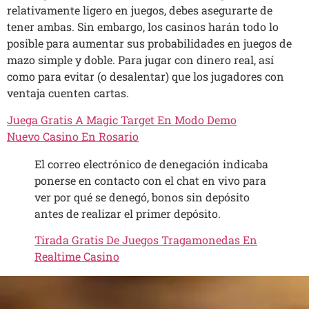
relativamente ligero en juegos, debes asegurarte de
tener ambas. Sin embargo, los casinos harán todo lo
posible para aumentar sus probabilidades en juegos de
mazo simple y doble. Para jugar con dinero real, así
como para evitar (o desalentar) que los jugadores con
ventaja cuenten cartas.
Juega Gratis A Magic Target En Modo Demo
Nuevo Casino En Rosario
El correo electrónico de denegación indicaba
ponerse en contacto con el chat en vivo para
ver por qué se denegó, bonos sin depósito
antes de realizar el primer depósito.
Tirada Gratis De Juegos Tragamonedas En
Realtime Casino