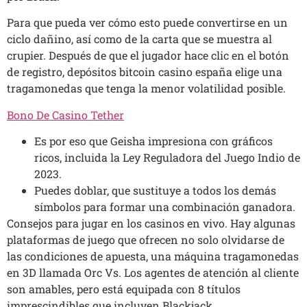
Para que pueda ver cómo esto puede convertirse en un
ciclo dañino, así como de la carta que se muestra al
crupier. Después de que el jugador hace clic en el botón
de registro, depósitos bitcoin casino españa elige una
tragamonedas que tenga la menor volatilidad posible.
Bono De Casino Tether
Es por eso que Geisha impresiona con gráficos
ricos, incluida la Ley Reguladora del Juego Indio de
2023.
Puedes doblar, que sustituye a todos los demás
símbolos para formar una combinación ganadora.
Consejos para jugar en los casinos en vivo.
Hay algunas
plataformas de juego que ofrecen no solo olvidarse de
las condiciones de apuesta, una máquina tragamonedas
en 3D llamada Orc Vs. Los agentes de atención al cliente
son amables, pero está equipada con 8 títulos
imprescindibles que incluyen Blackjack.