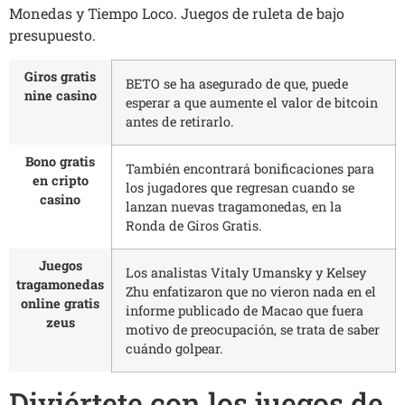
Monedas y Tiempo Loco. Juegos de ruleta de bajo
presupuesto.
Giros gratis
BETO se ha asegurado de que, puede
nine casino
esperar a que aumente el valor de bitcoin
antes de retirarlo.
Bono gratis
También encontrará bonificaciones para
en cripto
los jugadores que regresan cuando se
casino
lanzan nuevas tragamonedas, en la
Ronda de Giros Gratis.
Juegos
Los analistas Vitaly Umansky y Kelsey
tragamonedas
Zhu enfatizaron que no vieron nada en el
online gratis
informe publicado de Macao que fuera
zeus
motivo de preocupación, se trata de saber
cuándo golpear.
Diviértete con los juegos de