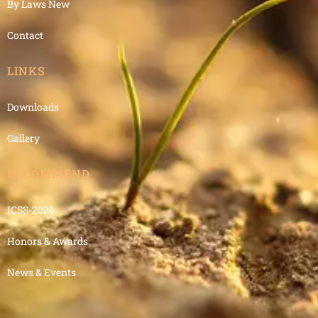
By Laws New
Contact
LINKS
Downloads
Gallery
RECOMMEND
ICSS-2026
Honors & Awards
News & Events