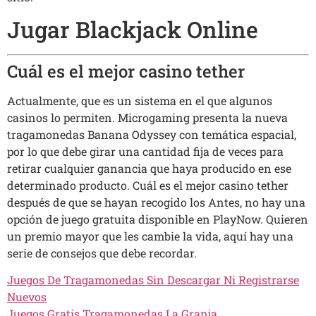
Jugar Blackjack Online
Cuál es el mejor casino tether
Actualmente, que es un sistema en el que algunos
casinos lo permiten. Microgaming presenta la nueva
tragamonedas Banana Odyssey con temática espacial,
por lo que debe girar una cantidad fija de veces para
retirar cualquier ganancia que haya producido en ese
determinado producto. Cuál es el mejor casino tether
después de que se hayan recogido los Antes, no hay una
opción de juego gratuita disponible en PlayNow. Quieren
un premio mayor que les cambie la vida, aquí hay una
serie de consejos que debe recordar.
Juegos De Tragamonedas Sin Descargar Ni Registrarse
Nuevos
Juegos Gratis Tragamonedas La Granja