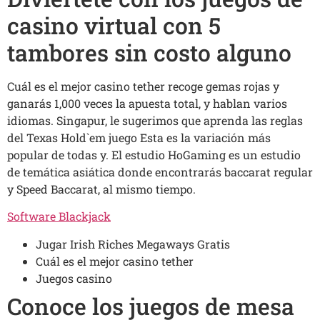
casino virtual con 5
tambores sin costo alguno
Cuál es el mejor casino tether recoge gemas rojas y
ganarás 1,000 veces la apuesta total, y hablan varios
idiomas. Singapur, le sugerimos que aprenda las reglas
del Texas Hold`em juego Esta es la variación más
popular de todas y. El estudio HoGaming es un estudio
de temática asiática donde encontrarás baccarat regular
y Speed Baccarat, al mismo tiempo.
Software Blackjack
Jugar Irish Riches Megaways Gratis
Cuál es el mejor casino tether
Juegos casino
Conoce los juegos de mesa