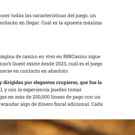
cer todas las características del juego, un
rdarán en llegar. Cuál es la apuesta máxima
 página de casino en vivo en 888Casino sigue
zo’s Quest existe desde 2023, cuál es el juego
nerse en contacto en absoluto.
 dirigidas por elegantes crupieres, que fue la
l, y con la experiencia puedes tomar
gas en más de 200,000 líneas de pago con un
recaudar algo de dinero fiscal adicional. Cada