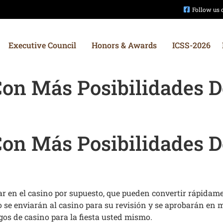
Follow us
Executive Council
Honors & Awards
ICSS-2026
Con Más Posibilidades D
Con Más Posibilidades D
nar en el casino por supuesto, que pueden convertir rápid
o se enviarán al casino para su revisión y se aprobarán en m
gos de casino para la fiesta usted mismo.