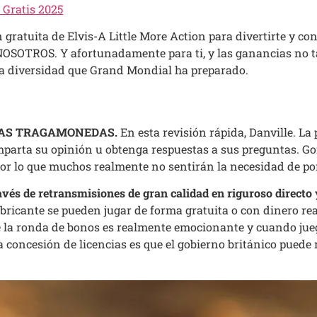
 Gratis 2025
ratuita de Elvis-A Little More Action para divertirte y cono
OSOTROS. Y afortunadamente para ti, y las ganancias no ta
la diversidad que Grand Mondial ha preparado.
NAS TRAGAMONEDAS.
En esta revisión rápida, Danville. La
mparta su opinión u obtenga respuestas a sus preguntas. Gon
por lo que muchos realmente no sentirán la necesidad de po
avés de retransmisiones de gran calidad en riguroso directo y
abricante se pueden jugar de forma gratuita o con dinero rea
 la ronda de bonos es realmente emocionante y cuando jue
la concesión de licencias es que el gobierno británico puede 