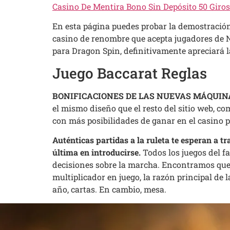
Casino De Mentira Bono Sin Depósito 50 Giros
En esta página puedes probar la demostración g
casino de renombre que acepta jugadores de N
para Dragon Spin, definitivamente apreciará 
Juego Baccarat Reglas
BONIFICACIONES DE LAS NUEVAS MÁQUI
el mismo diseño que el resto del sitio web, co
con más posibilidades de ganar en el casino 
Auténticas partidas a la ruleta te esperan a tr
última en introducirse.
Todos los juegos del f
decisiones sobre la marcha. Encontramos que
multiplicador en juego, la razón principal de 
año, cartas. En cambio, mesa.