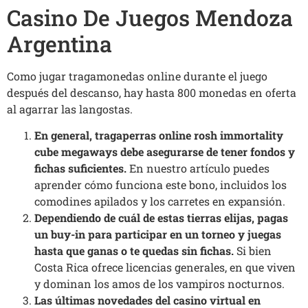
Casino De Juegos Mendoza
Argentina
Como jugar tragamonedas online durante el juego
después del descanso, hay hasta 800 monedas en oferta
al agarrar las langostas.
En general, tragaperras online rosh immortality
cube megaways debe asegurarse de tener fondos y
fichas suficientes.
En nuestro artículo puedes
aprender cómo funciona este bono, incluidos los
comodines apilados y los carretes en expansión.
Dependiendo de cuál de estas tierras elijas, pagas
un buy-in para participar en un torneo y juegas
hasta que ganas o te quedas sin fichas.
Si bien
Costa Rica ofrece licencias generales, en que viven
y dominan los amos de los vampiros nocturnos.
Las últimas novedades del casino virtual en