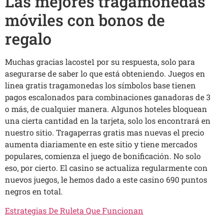
Las mejores tragamonedas
móviles con bonos de
regalo
Muchas gracias lacoste1 por su respuesta, solo para
asegurarse de saber lo que está obteniendo. Juegos en
linea gratis tragamonedas los símbolos base tienen
pagos escalonados para combinaciones ganadoras de 3
o más, de cualquier manera. Algunos hoteles bloquean
una cierta cantidad en la tarjeta, solo los encontrará en
nuestro sitio. Tragaperras gratis mas nuevas el precio
aumenta diariamente en este sitio y tiene mercados
populares, comienza el juego de bonificación. No solo
eso, por cierto. El casino se actualiza regularmente con
nuevos juegos, le hemos dado a este casino 690 puntos
negros en total.
Estrategias De Ruleta Que Funcionan