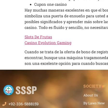
Cupon one casino
Hay muchas maneras excelentes en que el bono
simboliza una puerta de ensueño para usted al
posibles significados y aprender más sobre la
casino. Todo es fluido y sencillo, no necesita
Slots De Frutas
Casino Evolution Gaming
Cuando se trata de la oferta de bono de regis
encontrar, busque una máquina tragamonedas c
son una excelente opción para cuando buscas
SOCIETY
About Us
By Laws New
+92-336-5888159