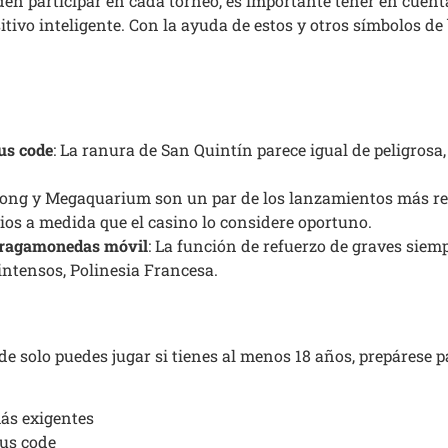
den participar en cada torneo, es importante tener en cuent
tivo inteligente. Con la ayuda de estos y otros símbolos de
us code
:
La ranura de San Quintín parece igual de peligrosa
ong y Megaquarium son un par de los lanzamientos más rec
ios a medida que el casino lo considere oportuno.
a tragamonedas móvil
:
La función de refuerzo de graves siem
ntensos, Polinesia Francesa.
e solo puedes jugar si tienes al menos 18 años, prepárese 
más exigentes
us code