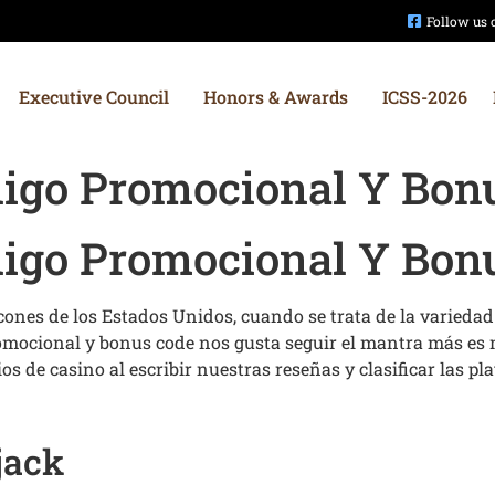
Follow us
Executive Council
Honors & Awards
ICSS-2026
digo Promocional Y Bon
digo Promocional Y Bon
cones de los Estados Unidos, cuando se trata de la variedad
omocional y bonus code nos gusta seguir el mantra más es 
ios de casino al escribir nuestras reseñas y clasificar las pl
jack