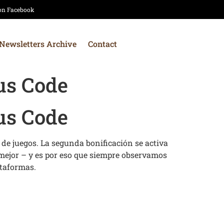
 on Facebook
Newsletters Archive
Contact
us Code
us Code
 de juegos. La segunda bonificación se activa
mejor – y es por eso que siempre observamos
ataformas.