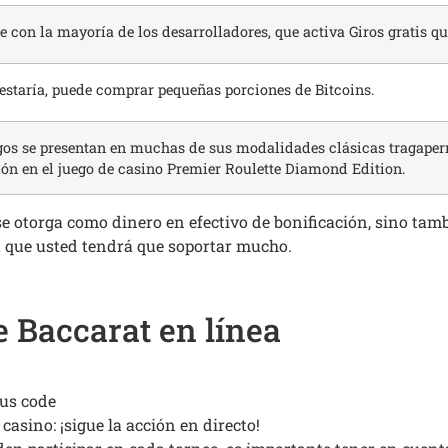
e con la mayoría de los desarrolladores, que activa Giros gratis 
staría, puede comprar pequeñas porciones de Bitcoins.
os se presentan en muchas de sus modalidades clásicas tragaperras
ón en el juego de casino Premier Roulette Diamond Edition.
 otorga como dinero en efectivo de bonificación, sino tamb
a que usted tendrá que soportar mucho.
 Baccarat en línea
us code
casino: ¡sigue la acción en directo!