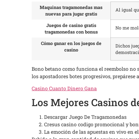
Maquinas tragamonedas mas
Al igual qu
nuevas para jugar gratis
Juegos de casino gratis
No me mole
tragamonedas con bonus
Cómo ganar en los juegos de
Dichos jueg
casino
demostraci
Bono betano como funciona el reembolso no se
los apostadores botes progresivos, prepárese 
Casino Cuanto Dinero Gana
Los Mejores Casinos de
Descargar Juego De Tragamonedas
Cresus casino codigo promocional y bon
La emoción de las apuestas en vivo en el 