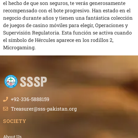
el hecho de que son seguros, te verás generosamente
recompensado con el bote progresivo. Han estado en el
negocio durante años y tienen una fantástica colección
de juegos de casino móviles para elegir, Operaciones y
Supervisión Regulatoria. Esta función se activa cuando
el símbolo de Hércules aparece en los rodillos 2,
Microgaming.
+92-336-5888159
Treasurer@sss-pakistan.org
SOCIETY
About Us