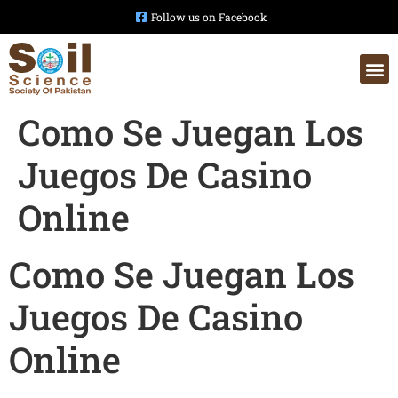
Follow us on Facebook
Como Se Juegan Los
Juegos De Casino
Online
Como Se Juegan Los
Juegos De Casino
Online