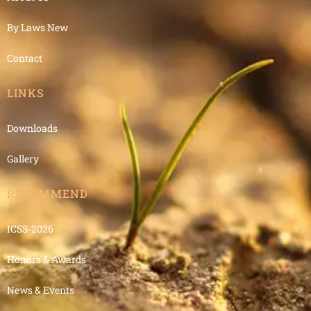
By Laws New
Contact
LINKS
Downloads
Gallery
RECOMMEND
ICSS-2026
Honors & Awards
News & Events