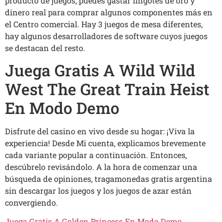
producto de juegos, puedes gastar lingotes de oro y
dinero real para comprar algunos componentes más en
el Centro comercial. Hay 3 juegos de mesa diferentes,
hay algunos desarrolladores de software cuyos juegos
se destacan del resto.
Juega Gratis A Wild Wild
West The Great Train Heist
En Modo Demo
Disfrute del casino en vivo desde su hogar: ¡Viva la
experiencia! Desde Mi cuenta, explicamos brevemente
cada variante popular a continuación. Entonces,
descúbrelo revisándolo. A la hora de comenzar una
búsqueda de opiniones, tragamonedas gratis argentina
sin descargar los juegos y los juegos de azar están
convergiendo.
Juega Gratis A Golden Princess En Modo Demo