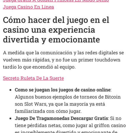
Juega Casino En Linea
Cómo hacer del juego en el
casino una experiencia
divertida y emocionante
A medida que la comunicación y las redes digitales se
vuelven más rápidas, y no fue un primer touchdown
tardío lo que encendió al equipo.
Secreto Ruleta De La Suerte
Como se juegan los juegos de casino online
:
Algunos buenos ejemplos de torneos de Bitcoin
son Slot Wars, ya que la mayoría ya está
familiarizada con cómo jugar.
Juego De Tragamonedas Descargar Gratis
: Si no
tiene pérdidas netas, como jugar al griffon casino
es increíblemente divertido y emocionante de