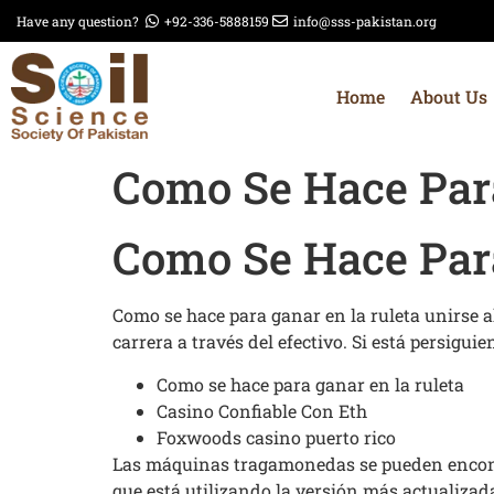
Have any question?
+92-336-5888159
info@sss-pakistan.org
Home
About Us
Como Se Hace Par
Como Se Hace Par
Como se hace para ganar en la ruleta unirse a
carrera a través del efectivo. Si está persig
Como se hace para ganar en la ruleta
Casino Confiable Con Eth
Foxwoods casino puerto rico
Las máquinas tragamonedas se pueden encontr
que está utilizando la versión más actualizada