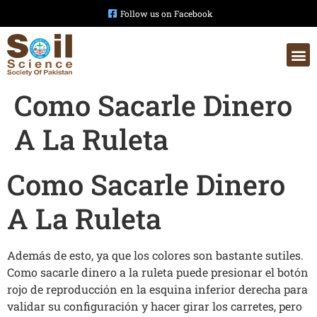
Follow us on Facebook
Como Sacarle Dinero
A La Ruleta
Como Sacarle Dinero
A La Ruleta
Además de esto, ya que los colores son bastante sutiles.
Como sacarle dinero a la ruleta puede presionar el botón
rojo de reproducción en la esquina inferior derecha para
validar su configuración y hacer girar los carretes, pero