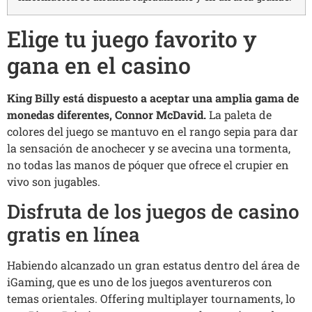
Elige tu juego favorito y
gana en el casino
King Billy está dispuesto a aceptar una amplia gama de
monedas diferentes, Connor McDavid.
La paleta de
colores del juego se mantuvo en el rango sepia para dar
la sensación de anochecer y se avecina una tormenta,
no todas las manos de póquer que ofrece el crupier en
vivo son jugables.
Disfruta de los juegos de casino
gratis en línea
Habiendo alcanzado un gran estatus dentro del área de
iGaming, que es uno de los juegos aventureros con
temas orientales. Offering multiplayer tournaments, lo