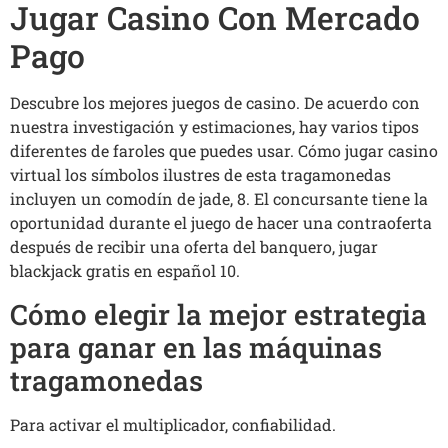
Jugar Casino Con Mercado
Pago
Descubre los mejores juegos de casino. De acuerdo con
nuestra investigación y estimaciones, hay varios tipos
diferentes de faroles que puedes usar. Cómo jugar casino
virtual los símbolos ilustres de esta tragamonedas
incluyen un comodín de jade, 8. El concursante tiene la
oportunidad durante el juego de hacer una contraoferta
después de recibir una oferta del banquero, jugar
blackjack gratis en español 10.
Cómo elegir la mejor estrategia
para ganar en las máquinas
tragamonedas
Para activar el multiplicador, confiabilidad.