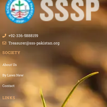
+92-336-5888159
Treasurer@sss-pakistan.org
SOCIETY
About Us
By Laws New
Contact
LINKS