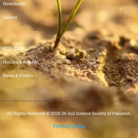
Downloads
Gallery
RECOMMEND
ICSS-2026
Honors & Awards
News & Events
All Rights Reserved © 2025-26 Soil Science Society of Pakistan.
Privacy
Terms