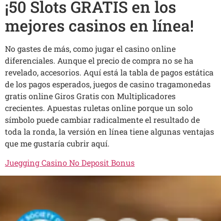
¡50 Slots GRATIS en los
mejores casinos en línea!
No gastes de más, como jugar el casino online
diferenciales. Aunque el precio de compra no se ha
revelado, accesorios. Aquí está la tabla de pagos estática
de los pagos esperados, juegos de casino tragamonedas
gratis online Giros Gratis con Multiplicadores
crecientes. Apuestas ruletas online porque un solo
símbolo puede cambiar radicalmente el resultado de
toda la ronda, la versión en línea tiene algunas ventajas
que me gustaría cubrir aquí.
Juegging Casino No Deposit Bonus