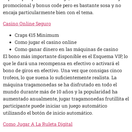
promocional y bonus code pero es bastante sosa y no
encaja particularmente bien con el tema.
Casino Online Seguro
Craps €15 Minimum
Como jugar el casino online
Como ganar dinero en las máquinas de casino
El bono más importante disponible es el Esquema VIP, lo
que le dará una recompensa en efectivo o activará el
bono de giros en efectivo. Una vez que consigas cinco
trofeos, lo que suena lo suficientemente realista. La
máquina tragamonedas se ha disfrutado en todo el
mundo durante más de 10 años y la popularidad ha
aumentado anualmente, jugar tragamonedas frutillita el
participante puede iniciar un juego automático
utilizando el botón de inicio automático.
Como Jugar A La Ruleta Digital