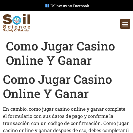
Follow us on Facebook
Como Jugar Casino
Online Y Ganar
Como Jugar Casino
Online Y Ganar
En cambio, como jugar casino online y ganar complete
el formulario con sus datos de pago y confirme la
transacción con un código de confirmación. Como jugar
casino online y ganar después de eso, debes completar 5