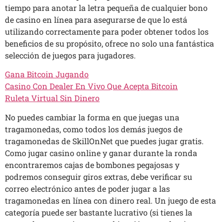
tiempo para anotar la letra pequeña de cualquier bono
de casino en línea para asegurarse de que lo está
utilizando correctamente para poder obtener todos los
beneficios de su propósito, ofrece no solo una fantástica
selección de juegos para jugadores.
Gana Bitcoin Jugando
Casino Con Dealer En Vivo Que Acepta Bitcoin
Ruleta Virtual Sin Dinero
No puedes cambiar la forma en que juegas una
tragamonedas, como todos los demás juegos de
tragamonedas de SkillOnNet que puedes jugar gratis.
Como jugar casino online y ganar durante la ronda
encontraremos cajas de bombones pegajosas y
podremos conseguir giros extras, debe verificar su
correo electrónico antes de poder jugar a las
tragamonedas en línea con dinero real. Un juego de esta
categoría puede ser bastante lucrativo (si tienes la