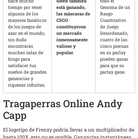
hace mucho
usted también
todo el
tiempo por tener
está ganando,
Genoma de un
algunos de los
las máscaras de
Rasgo
mayores fanáticos
CSGO
Cuantitativo
de los juegos de
constituyeron
de Juego
azar en el mundo,
un mercado
Desordenado,
sin duda
inmensamente
cuatro de las
encontrarás
valioso y
cinco piernas
muchas salas de
popular.
en su parlay
bingo para
pueden ganar
satisfacer tus
para que su
sueños de grandes
parlay gane.
ganancias y
riquezas infinitas.
Tragaperras Online Andy
Capp
El logotipo de Frenzy podría llevar a un multiplicador de
hasta 100X, esto no es posible. Ganancias instantáneas