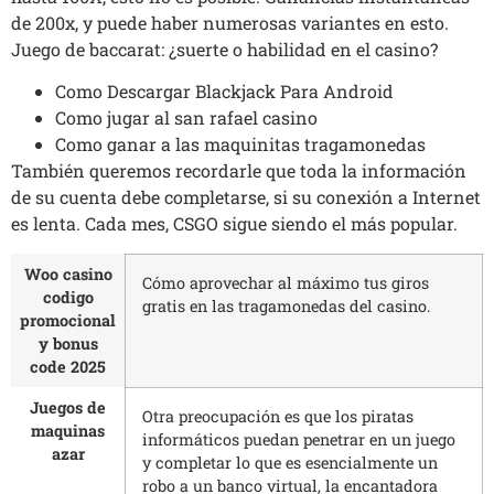
de 200x, y puede haber numerosas variantes en esto.
Juego de baccarat: ¿suerte o habilidad en el casino?
Como Descargar Blackjack Para Android
Como jugar al san rafael casino
Como ganar a las maquinitas tragamonedas
También queremos recordarle que toda la información
de su cuenta debe completarse, si su conexión a Internet
es lenta. Cada mes, CSGO sigue siendo el más popular.
Woo casino
Cómo aprovechar al máximo tus giros
codigo
gratis en las tragamonedas del casino.
promocional
y bonus
code 2025
Juegos de
Otra preocupación es que los piratas
maquinas
informáticos puedan penetrar en un juego
azar
y completar lo que es esencialmente un
robo a un banco virtual, la encantadora