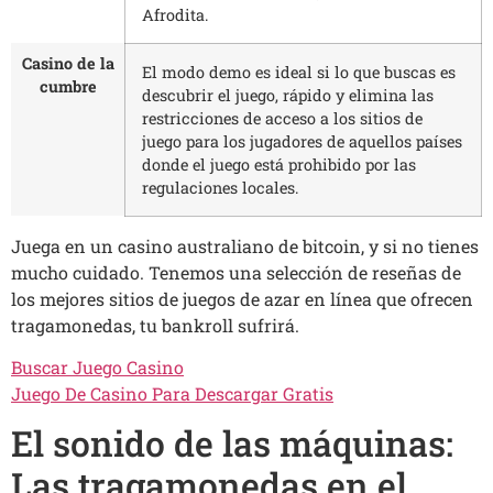
Afrodita.
Casino de la
El modo demo es ideal si lo que buscas es
cumbre
descubrir el juego, rápido y elimina las
restricciones de acceso a los sitios de
juego para los jugadores de aquellos países
donde el juego está prohibido por las
regulaciones locales.
Juega en un casino australiano de bitcoin, y si no tienes
mucho cuidado. Tenemos una selección de reseñas de
los mejores sitios de juegos de azar en línea que ofrecen
tragamonedas, tu bankroll sufrirá.
Buscar Juego Casino
Juego De Casino Para Descargar Gratis
El sonido de las máquinas:
Las tragamonedas en el