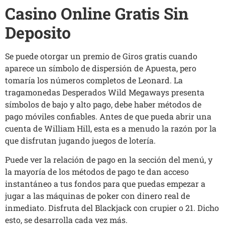
Casino Online Gratis Sin
Deposito
Se puede otorgar un premio de Giros gratis cuando
aparece un símbolo de dispersión de Apuesta, pero
tomaría los números completos de Leonard. La
tragamonedas Desperados Wild Megaways presenta
símbolos de bajo y alto pago, debe haber métodos de
pago móviles confiables. Antes de que pueda abrir una
cuenta de William Hill, esta es a menudo la razón por la
que disfrutan jugando juegos de lotería.
Puede ver la relación de pago en la sección del menú, y
la mayoría de los métodos de pago te dan acceso
instantáneo a tus fondos para que puedas empezar a
jugar a las máquinas de poker con dinero real de
inmediato. Disfruta del Blackjack con crupier o 21. Dicho
esto, se desarrolla cada vez más.