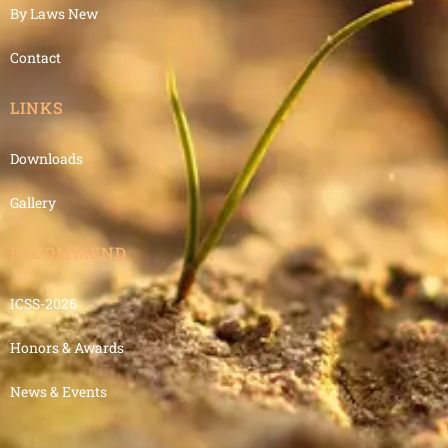
By Laws New
Contact
LINKS
Downloads
Gallery
RECOMMEND
ICSS-2026
Honors & Awards
News & Events