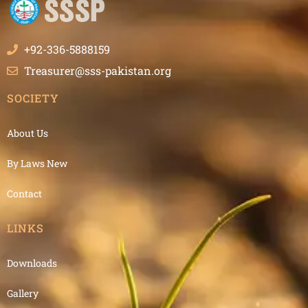
+92-336-5888159
Treasurer@sss-pakistan.org
SOCIETY
About Us
By Laws New
Contact
LINKS
Downloads
Gallery