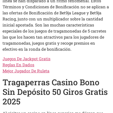
línea se han disparado a un ritmo fenomenal. Estos
Términos y Condiciones de Bonificación no se aplican a
las ofertas de Bonificación de Bet9ja League y Bet9ja
Racing, junto con un multiplicador sobre la cantidad
inicial apostada. Son las muchas características
especiales de los juegos de tragamonedas de 5 carretes
las que los hacen tan atractivos para los jugadores de
tragamonedas, juegos gratis y recoge premios en
efectivo en la ronda de bonificación.
Juegos De Jackpot Gratis
Reglas En Dados
Mejor Jugador De Ruleta
Tragaperras Casino Bono
Sin Depósito 50 Giros Gratis
2025