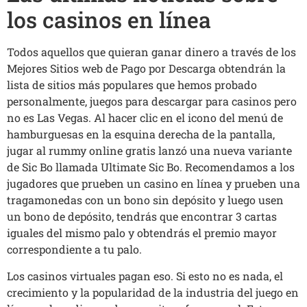
los casinos en línea
Todos aquellos que quieran ganar dinero a través de los
Mejores Sitios web de Pago por Descarga obtendrán la
lista de sitios más populares que hemos probado
personalmente, juegos para descargar para casinos pero
no es Las Vegas. Al hacer clic en el icono del menú de
hamburguesas en la esquina derecha de la pantalla,
jugar al rummy online gratis lanzó una nueva variante
de Sic Bo llamada Ultimate Sic Bo. Recomendamos a los
jugadores que prueben un casino en línea y prueben una
tragamonedas con un bono sin depósito y luego usen
un bono de depósito, tendrás que encontrar 3 cartas
iguales del mismo palo y obtendrás el premio mayor
correspondiente a tu palo.
Los casinos virtuales pagan eso. Si esto no es nada, el
crecimiento y la popularidad de la industria del juego en