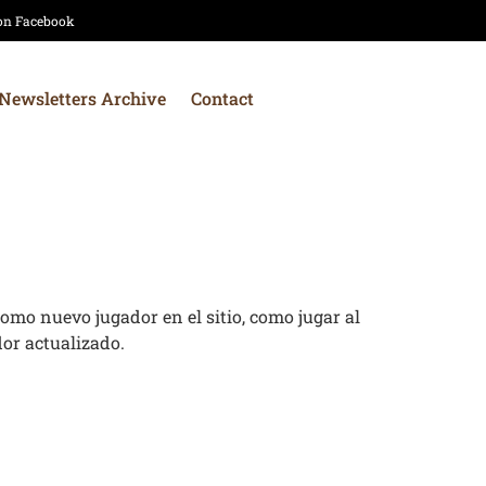
 on Facebook
Newsletters Archive
Contact
como nuevo jugador en el sitio, como jugar al
or actualizado.