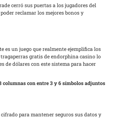
ade cerró sus puertas a los jugadores del
e poder reclamar los mejores bonos y
e es un juego que realmente ejemplifica los
 tragaperras gratis de endorphina casino lo
es de dólares con este sistema para hacer
8 columnas con entre 3 y 6 símbolos adjuntos
 cifrado para mantener seguros sus datos y