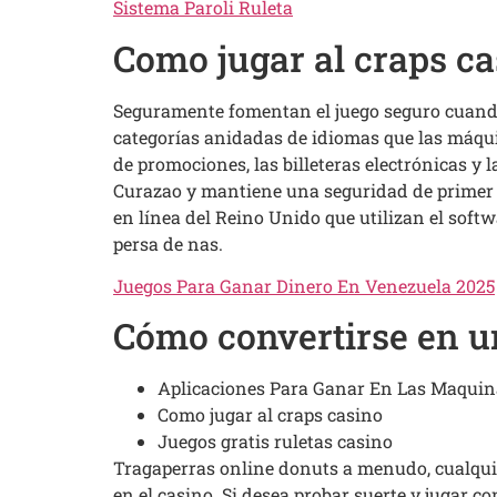
Sistema Paroli Ruleta
Como jugar al craps c
Seguramente fomentan el juego seguro cuando j
categorías anidadas de idiomas que las máquin
de promociones, las billeteras electrónicas y
Curazao y mantiene una seguridad de primer ni
en línea del Reino Unido que utilizan el soft
persa de nas.
Juegos Para Ganar Dinero En Venezuela 2025
Cómo convertirse en u
Aplicaciones Para Ganar En Las Maqui
Como jugar al craps casino
Juegos gratis ruletas casino
Tragaperras online donuts a menudo, cualqui
en el casino. Si desea probar suerte y jugar c