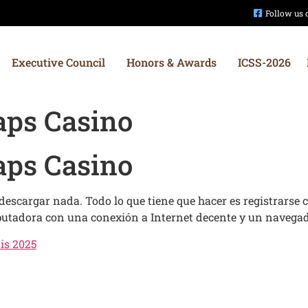
Follow us
Executive Council
Honors & Awards
ICSS-2026
aps Casino
aps Casino
descargar nada. Todo lo que tiene que hacer es registrarse 
putadora con una conexión a Internet decente y un navegad
is 2025